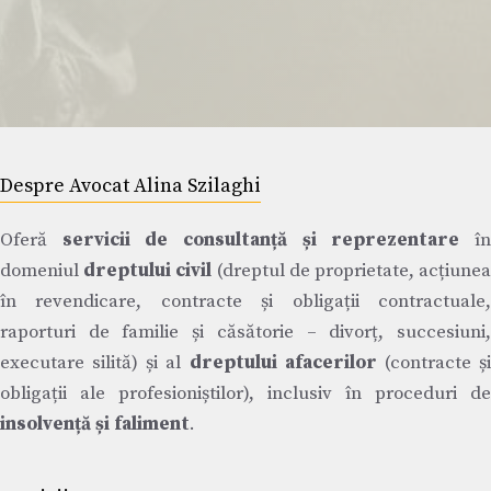
Despre Avocat Alina Szilaghi
Oferă
servicii de consultanță și reprezentare
î
domeniul
dreptului civil
(dreptul de proprietate, acțiune
în revendicare, contracte și obligații contractuale,
raporturi de familie și căsătorie – divorț, succesiuni,
executare silită) și al
dreptului afacerilor
(contracte ș
obligații ale profesioniștilor), inclusiv în proceduri de
insolvență și faliment
.