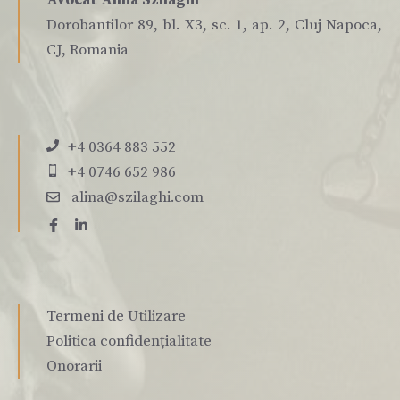
Avocat Alina Szilaghi
Dorobantilor 89, bl. X3, sc. 1, ap. 2, Cluj Napoca,
CJ, Romania
+4 0364 883 552
+4 0746 652 986
alina@szilaghi.com
Termeni de Utilizare
Politica confidențialitate
Onorarii