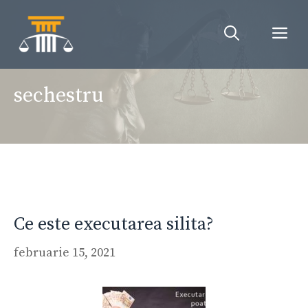
Sari
la
Me
conținut
sechestru
Ce este executarea silita?
februarie 15, 2021