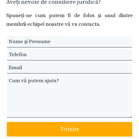
Aveți nevoie de consiliere juridică?
Spuneți-ne cum putem fi de folos și unul dintre
membrii echipei noastre vă va contacta.
Leave
this
field
blank
Trimite