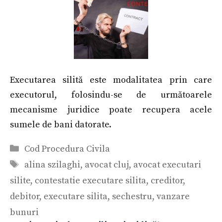
Executarea silită este modalitatea prin care
executorul, folosindu-se de următoarele
mecanisme juridice poate recupera acele
sumele de bani datorate.
Categorii
Cod Procedura Civila
Etichete
alina szilaghi
,
avocat cluj
,
avocat executari
silite
,
contestatie executare silita
,
creditor
,
debitor
,
executare silita
,
sechestru
,
vanzare
bunuri