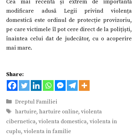
Cea mai recentă și extrem de importantă
modificare adusă Legii privind violența
domestică este ordinul de protecție provizoriu,
pe care victimele îl pot cere direct de la polițiști,
înaintea celui dat de judecător, cu o acoperire
mai mare.
Share:
Categorii
Dreptul Familiei
Etichete
hartuire
,
hartuire online
,
violenta
cibernetica
,
violenta domestica
,
violenta in
cuplu
,
violenta in familie