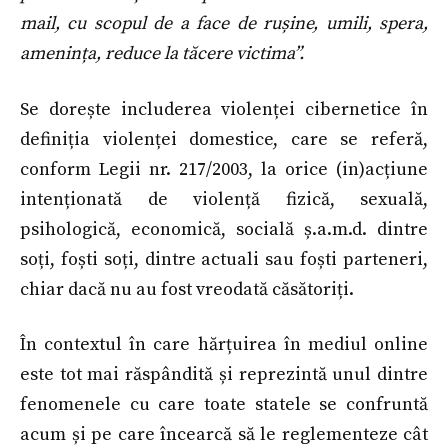
mail, cu scopul de a face de rușine, umili, spera,
amenința, reduce la tăcere victima”.
Se dorește includerea violenței cibernetice în
definiția violenței domestice, care se referă,
conform Legii nr. 217/2003, la orice (in)acțiune
intenționată de violență fizică, sexuală,
psihologică, economică, socială ș.a.m.d. dintre
soți, foști soți, dintre actuali sau foști parteneri,
chiar dacă nu au fost vreodată căsătoriți.
În contextul în care hărțuirea în mediul online
este tot mai răspândită și reprezintă unul dintre
fenomenele cu care toate statele se confruntă
acum și pe care încearcă să le reglementeze cât