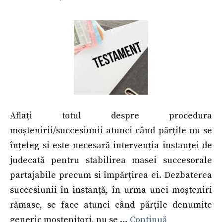
Aflați totul despre procedura
moștenirii/succesiunii atunci când părțile nu se
înțeleg si este necesară intervenția instanței de
judecată pentru stabilirea masei succesorale
partajabile precum si împărțirea ei. Dezbaterea
succesiunii în instanță, în urma unei moșteniri
rămase, se face atunci când părțile denumite
generic moștenitori, nu se …
Continuă