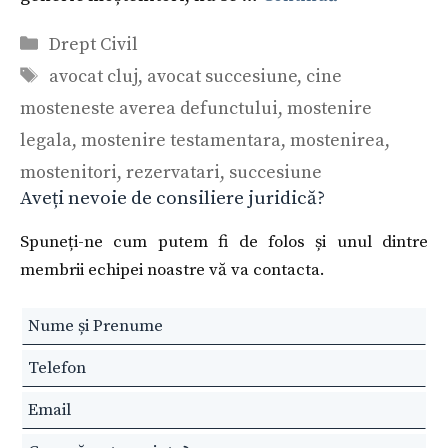
Categorii
Drept Civil
Etichete
avocat cluj
,
avocat succesiune
,
cine
mosteneste averea defunctului
,
mostenire
legala
,
mostenire testamentara
,
mostenirea
,
mostenitori
,
rezervatari
,
succesiune
Aveți nevoie de consiliere juridică?
Spuneți-ne cum putem fi de folos și unul dintre
membrii echipei noastre vă va contacta.
Leave
this
field
blank