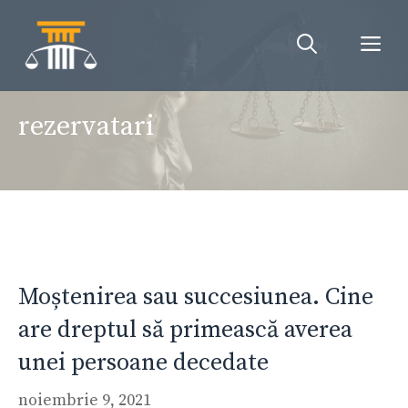
Sari
la
Me
conținut
rezervatari
Moștenirea sau succesiunea. Cine
are dreptul să primească averea
unei persoane decedate
noiembrie 9, 2021