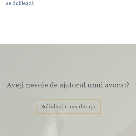
se dublează
Aveți nevoie de ajutorul unui avocat?
Solicitați Consultanță