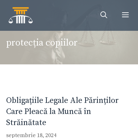
Sari
la
Me
conținut
protecția copiilor
Obligațiile Legale Ale Părinților
Care Pleacă la Muncă în
Străinătate
septembrie 18, 2024