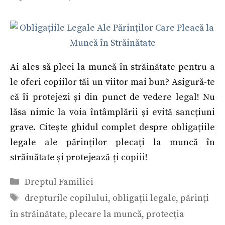
Ai ales să pleci la muncă în străinătate pentru a
le oferi copiilor tăi un viitor mai bun? Asigură-te
că îi protejezi și din punct de vedere legal! Nu
lăsa nimic la voia întâmplării și evită sancțiuni
grave. Citește ghidul complet despre obligațiile
legale ale părinților plecați la muncă în
străinătate și protejează-ți copiii!
Categorii
Dreptul Familiei
Etichete
drepturile copilului
,
obligații legale
,
părinți
în străinătate
,
plecare la muncă
,
protecția