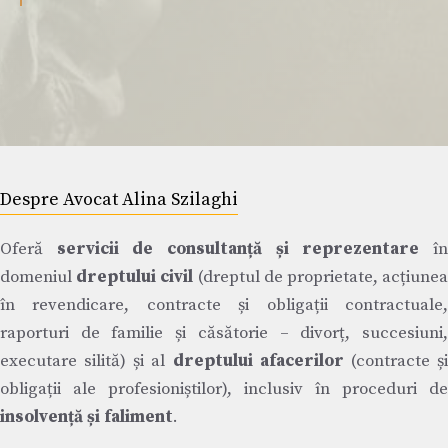
Despre Avocat Alina Szilaghi
Oferă
servicii de consultanță și reprezentare
î
domeniul
dreptului civil
(dreptul de proprietate, acțiune
în revendicare, contracte și obligații contractuale,
raporturi de familie și căsătorie – divorț, succesiuni,
executare silită) și al
dreptului afacerilor
(contracte ș
obligații ale profesioniștilor), inclusiv în proceduri de
insolvență și faliment
.