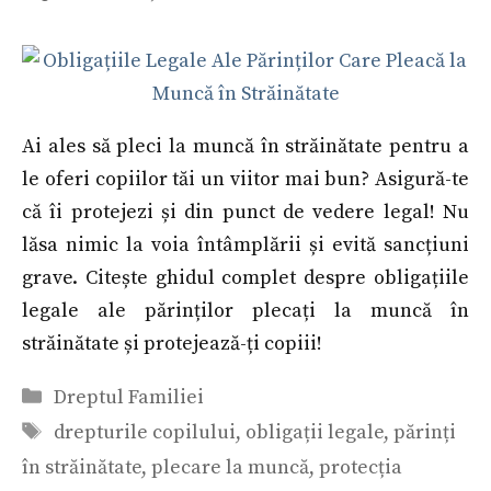
Ai ales să pleci la muncă în străinătate pentru a
le oferi copiilor tăi un viitor mai bun? Asigură-te
că îi protejezi și din punct de vedere legal! Nu
lăsa nimic la voia întâmplării și evită sancțiuni
grave. Citește ghidul complet despre obligațiile
legale ale părinților plecați la muncă în
străinătate și protejează-ți copiii!
Categorii
Dreptul Familiei
Etichete
drepturile copilului
,
obligații legale
,
părinți
în străinătate
,
plecare la muncă
,
protecția