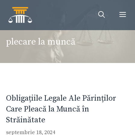
Sari
la
Me
conținut
plecare la muncă
Obligațiile Legale Ale Părinților
Care Pleacă la Muncă în
Străinătate
septembrie 18, 2024