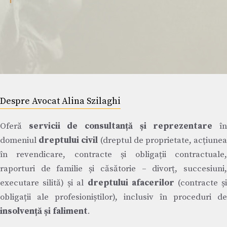
Despre Avocat Alina Szilaghi
Oferă
servicii de consultanță și reprezentare
î
domeniul
dreptului civil
(dreptul de proprietate, acțiune
în revendicare, contracte și obligații contractuale,
raporturi de familie și căsătorie – divorț, succesiuni,
executare silită) și al
dreptului afacerilor
(contracte ș
obligații ale profesioniștilor), inclusiv în proceduri de
insolvență și faliment
.