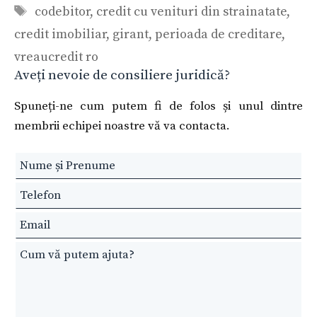
Etichete
codebitor
,
credit cu venituri din strainatate
,
credit imobiliar
,
girant
,
perioada de creditare
,
vreaucredit ro
Aveți nevoie de consiliere juridică?
Spuneți-ne cum putem fi de folos și unul dintre
membrii echipei noastre vă va contacta.
Leave
this
field
blank