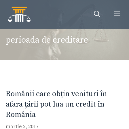
Sari
la
Me
conținut
perioada de creditare
Românii care obțin venituri în
afara țării pot lua un credit în
România
martie 2, 2017