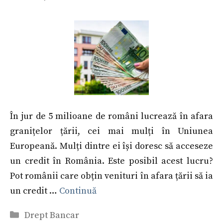
În jur de 5 milioane de români lucrează în afara
granițelor țării, cei mai mulți în Uniunea
Europeană. Mulți dintre ei își doresc să acceseze
un credit în România. Este posibil acest lucru?
Pot românii care obțin venituri în afara țării să ia
un credit …
Continuă
Categorii
Drept Bancar