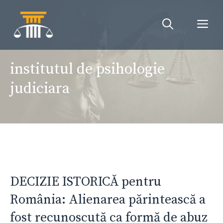
Sari
la
Me
conținut
institutul de psihologie
judiciara
DECIZIE ISTORICĂ pentru
România: Alienarea părintească a
fost recunoscută ca formă de abuz