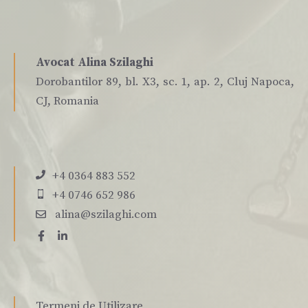
Avocat Alina Szilaghi
Dorobantilor 89, bl. X3, sc. 1, ap. 2, Cluj Napoca,
CJ, Romania
+4 0364 883 552
+4 0746 652 986
alina@szilaghi.com
Termeni de Utilizare