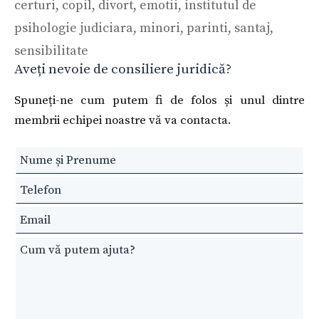
certuri
,
copil
,
divort
,
emotii
,
institutul de
psihologie judiciara
,
minori
,
parinti
,
santaj
,
sensibilitate
Aveți nevoie de consiliere juridică?
Spuneți-ne cum putem fi de folos și unul dintre
membrii echipei noastre vă va contacta.
Leave
this
field
blank