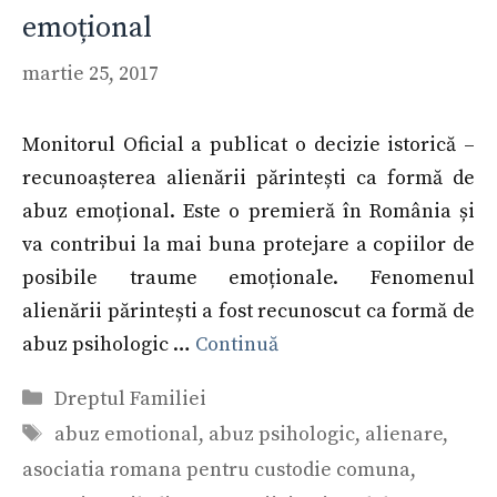
emoțional
martie 25, 2017
Monitorul Oficial a publicat o decizie istorică –
recunoașterea alienării părintești ca formă de
abuz emoțional. Este o premieră în România și
va contribui la mai buna protejare a copiilor de
posibile traume emoționale. Fenomenul
alienării părintești a fost recunoscut ca formă de
abuz psihologic …
Continuă
Categorii
Dreptul Familiei
Etichete
abuz emotional
,
abuz psihologic
,
alienare
,
asociatia romana pentru custodie comuna
,