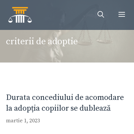
Sari
la
Me
conținut
criterii de adoptie
Durata concediului de acomodare
la adopția copiilor se dublează
martie 1, 2023