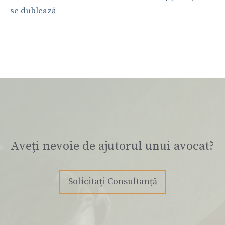
se dublează
Aveți nevoie de ajutorul unui avocat?
Solicitați Consultanță