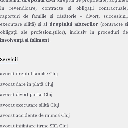
domeniul
dreptului civil
(dreptul de proprietate, acțiune
în revendicare, contracte și obligații contractuale,
raporturi de familie și căsătorie – divorț, succesiuni,
executare silită) și al
dreptului afacerilor
(contracte ș
obligații ale profesioniștilor), inclusiv în proceduri de
insolvență și faliment
.
Servicii
avocat dreptul familie Cluj
avocat dare în plată Cluj
avocat divorț partaj Cluj
avocat executare silită Cluj
avocat accidente de muncă Cluj
avocat înființare firme SRL Cluj