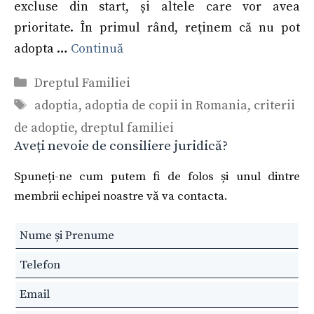
excluse din start, și altele care vor avea
prioritate. În primul rând, reţinem că nu pot
adopta …
Continuă
Categorii
Dreptul Familiei
Etichete
adoptia
,
adoptia de copii in Romania
,
criterii
de adoptie
,
dreptul familiei
Aveți nevoie de consiliere juridică?
Spuneți-ne cum putem fi de folos și unul dintre
membrii echipei noastre vă va contacta.
Leave
this
field
blank