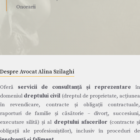
Onorarii
Despre Avocat Alina Szilaghi
Oferă
servicii de consultanță și reprezentare
î
domeniul
dreptului civil
(dreptul de proprietate, acțiune
în revendicare, contracte și obligații contractuale,
raporturi de familie și căsătorie – divorț, succesiuni,
executare silită) și al
dreptului afacerilor
(contracte ș
obligații ale profesioniștilor), inclusiv în proceduri de
insolvență și faliment
.