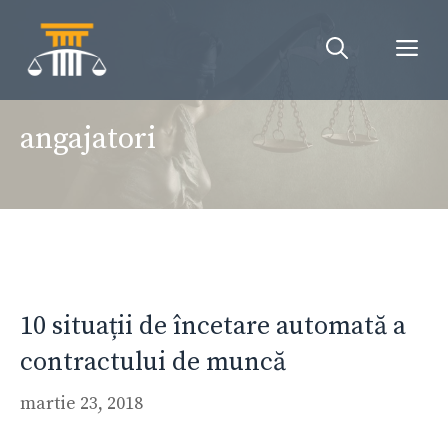
Sari
la
Me
conținut
angajatori
10 situații de încetare automată a
contractului de muncă
martie 23, 2018