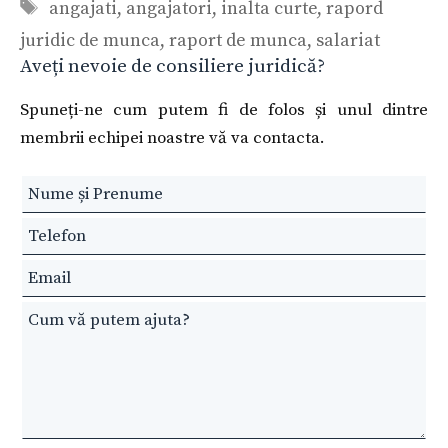
Etichete
angajati
,
angajatori
,
inalta curte
,
rapord
juridic de munca
,
raport de munca
,
salariat
Aveți nevoie de consiliere juridică?
Spuneți-ne cum putem fi de folos și unul dintre
membrii echipei noastre vă va contacta.
Leave
this
field
blank