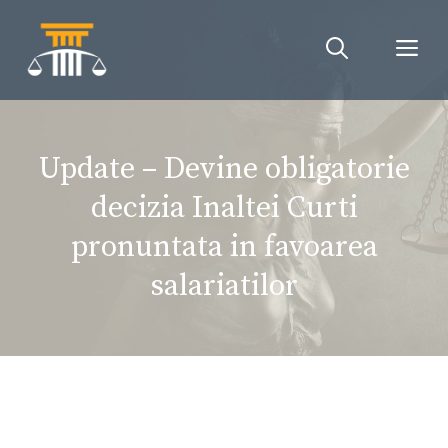
Sari
la
Me
conținut
Update – Devine obligatorie
decizia Inaltei Curti
pronuntata in favoarea
salariatilor