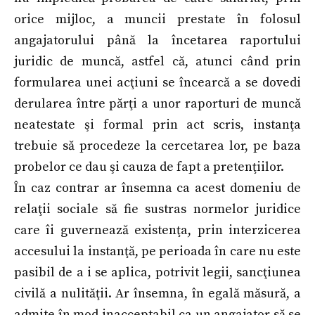
orice mijloc, a muncii prestate în folosul
angajatorului până la încetarea raportului
juridic de muncă, astfel că, atunci când prin
formularea unei acţiuni se încearcă a se dovedi
derularea între părţi a unor raporturi de muncă
neatestate şi formal prin act scris, instanţa
trebuie să procedeze la cercetarea lor, pe baza
probelor ce dau şi cauza de fapt a pretenţiilor.
În caz contrar ar însemna ca acest domeniu de
relaţii sociale să fie sustras normelor juridice
care îi guvernează existenţa, prin interzicerea
accesului la instanţă, pe perioada în care nu este
pasibil de a i se aplica, potrivit legii, sancţiunea
civilă a nulităţii. Ar însemna, în egală măsură, a
admite în mod inacceptabil ca un angajator să se