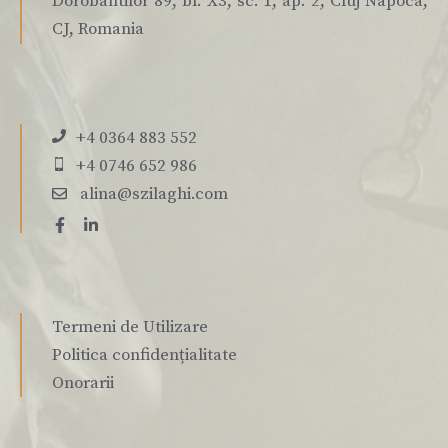
Dorobantilor 89, bl. X3, sc. 1, ap. 2, Cluj Napoca,
CJ, Romania
+4 0364 883 552
+4 0746 652 986
alina@szilaghi.com
Termeni de Utilizare
Politica confidențialitate
Onorarii