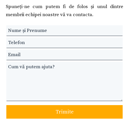
Spuneți-ne cum putem fi de folos și unul dintre
membrii echipei noastre vă va contacta.
Leave
this
field
blank
Trimite