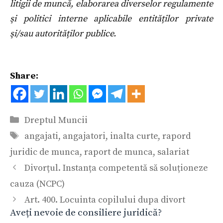
litigii de muncă, elaborarea diverselor regulamente
şi politici interne aplicabile entităților private
şi/sau autorităților publice.
Share:
Categorii
Dreptul Muncii
Etichete
angajati
,
angajatori
,
inalta curte
,
rapord
juridic de munca
,
raport de munca
,
salariat
Divorțul. Instanța competentă să soluționeze
cauza (NCPC)
Art. 400. Locuinta copilului dupa divort
Aveți nevoie de consiliere juridică?