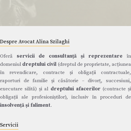
Despre Avocat Alina Szilaghi
Oferă
servicii de consultanță și reprezentare
î
domeniul
dreptului civil
(dreptul de proprietate, acțiune
în revendicare, contracte și obligații contractuale,
raporturi de familie și căsătorie – divorț, succesiuni,
executare silită) și al
dreptului afacerilor
(contracte ș
obligații ale profesioniștilor), inclusiv în proceduri de
insolvență și faliment
.
Servicii