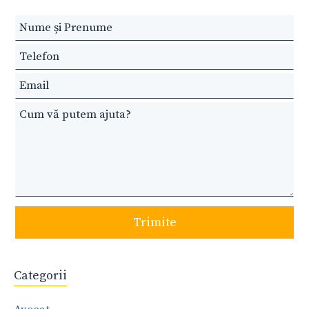
Leave
this
field
blank
Trimite
Categorii