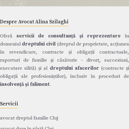
Despre Avocat Alina Szilaghi
Oferă
servicii de consultanță și reprezentare
î
domeniul
dreptului civil
(dreptul de proprietate, acțiune
în revendicare, contracte și obligații contractuale,
raporturi de familie și căsătorie – divorț, succesiuni,
executare silită) și al
dreptului afacerilor
(contracte ș
obligații ale profesioniștilor), inclusiv în proceduri de
insolvență și faliment
.
Servicii
avocat dreptul familie Cluj
avocat dare în plată Cluj