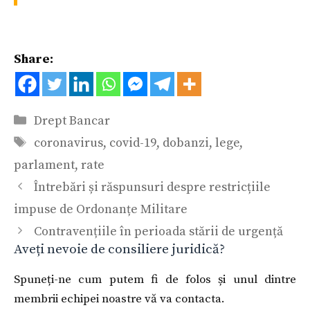
Share:
Categorii
Drept Bancar
Etichete
coronavirus
,
covid-19
,
dobanzi
,
lege
,
parlament
,
rate
Întrebări și răspunsuri despre restricțiile
impuse de Ordonanțe Militare
Contravențiile în perioada stării de urgență
Aveți nevoie de consiliere juridică?
Spuneți-ne cum putem fi de folos și unul dintre
membrii echipei noastre vă va contacta.