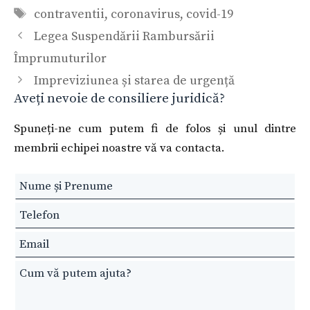
Etichete
contraventii
,
coronavirus
,
covid-19
Legea Suspendării Rambursării
Împrumuturilor
Impreviziunea și starea de urgență
Aveți nevoie de consiliere juridică?
Spuneți-ne cum putem fi de folos și unul dintre
membrii echipei noastre vă va contacta.
Leave
this
field
blank