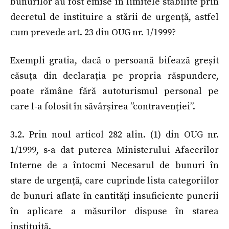
bunurilor au fost emise în limitele stabilite prin
decretul de instituire a stării de urgență, astfel
cum prevede art. 23 din OUG nr. 1/1999?
Exempli gratia, dacă o persoană bifează greșit
căsuța din declarația pe propria răspundere,
poate rămâne fără autoturismul personal pe
care l-a folosit în săvârșirea ”contravenției”.
3.2. Prin noul articol 282 alin. (1) din OUG nr.
1/1999, s-a dat puterea Ministerului Afacerilor
Interne de a întocmi Necesarul de bunuri în
stare de urgență, care cuprinde lista categoriilor
de bunuri aflate în cantități insuficiente punerii
în aplicare a măsurilor dispuse în starea
instituită.