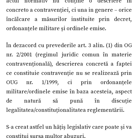
actul normativ nu conține o descriere in
concreto a contravenției, ci una in genere – orice
încălcare a măsurilor instituite prin decret,
ordonanțele militare și ordinele emise.
În dezacord cu prevederile art. 3 alin. (1) din OG
nr. 2/2001 (regimul juridic comun în materie
contravențională), descrierea concretă a faptei
ce constituie contravenție nu se realizează prin
OUG nr. 1/1999, ci prin ordonanțele
militare/ordinele emise în baza acesteia, aspect
de natură să pună în discuție
legalitatea/constituționalitatea reglementării.
S-a creat astfel un hățiș legislativ care poate și va
constitui sursa multor abuzuri.