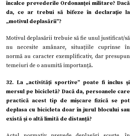
încalce prevederile Ordonanţei militare? Dacă
da, ce ar trebui să bifeze în declaraţie la
„motivul deplasării”?
Motivul deplasării trebuie să fie unul justificat/să
nu necesite amânare, situațiile cuprinse în
normă au caracter exemplificativ, dar presupun
temeiuri de o anumită importanță.
32. La „activități sportive” poate fi inclus şi
mersul pe bicicletă? Dacă da, persoanele care
practică acest tip de mișcare fizică se pot
deplasa cu bicicleta doar în jurul blocului sau
există şi o altă limită de distanță?
Actul normativ prevede deplasări scurte, în