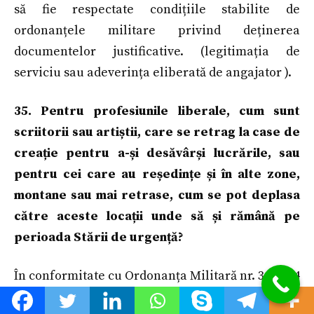
să fie respectate condițiile stabilite de
ordonanțele militare privind deținerea
documentelor justificative. (legitimația de
serviciu sau adeverința eliberată de angajator ).
35. Pentru profesiunile liberale, cum sunt
scriitorii sau artiștii, care se retrag la case de
creație pentru a-și desăvârși lucrările, sau
pentru cei care au reședințe și în alte zone,
montane sau mai retrase, cum se pot deplasa
către aceste locații unde să și rămână pe
perioada Stării de urgență?
În conformitate cu Ordonanța Militară nr. 3, art. 4
„persoanele fizice autorizate, titularii