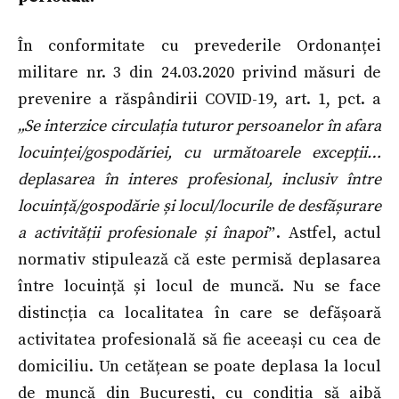
În conformitate cu prevederile Ordonanței
militare nr. 3 din 24.03.2020 privind măsuri de
prevenire a răspândirii COVID-19, art. 1, pct. a
„Se interzice circulația tuturor persoanelor în afara
locuinței/gospodăriei, cu următoarele excepții…
deplasarea în interes profesional, inclusiv între
locuință/gospodărie și locul/locurile de desfășurare
a activității profesionale și înapoiˮ
. Astfel, actul
normativ stipulează că este permisă deplasarea
între locuință și locul de muncă. Nu se face
distincția ca localitatea în care se defășoară
activitatea profesională să fie aceeași cu cea de
domiciliu. Un cetățean se poate deplasa la locul
de muncă din București, cu condiția să aibă