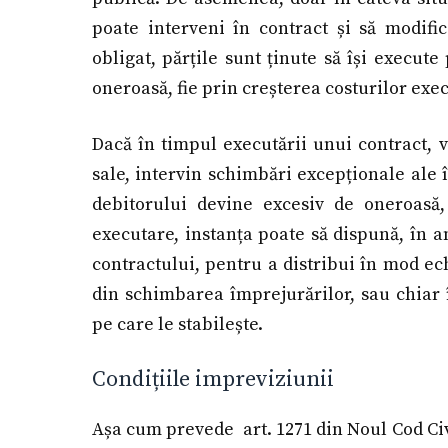
poate interveni în contract și să modifi
obligat, părțile sunt ținute să își execute
oneroasă, fie prin creșterea costurilor exec
Dacă în timpul executării unui contract, v
sale, intervin schimbări excepționale ale 
debitorului devine excesiv de oneroasă,
executare, instanța poate să dispună, în 
contractului, pentru a distribui în mod echi
din schimbarea împrejurărilor, sau chiar 
pe care le stabilește.
Condițiile impreviziunii
Așa cum prevede art. 1271 din Noul Cod Civi