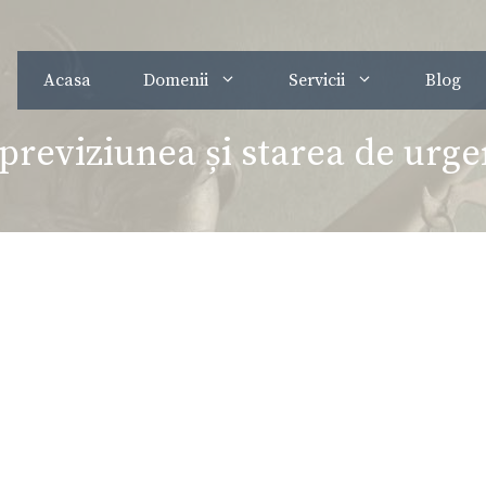
Acasa
Domenii
Servicii
Blog
previziunea și starea de urge