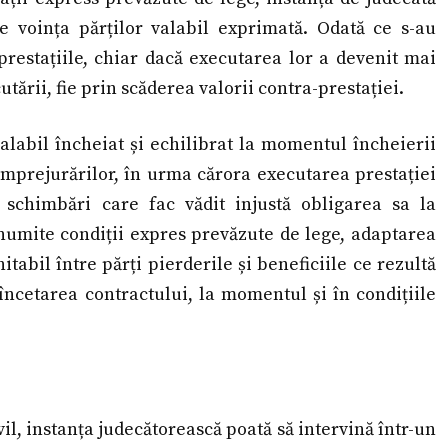
ce voința părților valabil exprimată. Odată ce s-au
 prestațiile, chiar dacă executarea lor a devenit mai
utării, fie prin scăderea valorii contra-prestației.
alabil încheiat și echilibrat la momentul încheierii
împrejurărilor, în urma cărora executarea prestației
 schimbări care fac vădit injustă obligarea sa la
anumite condiții expres prevăzute de lege, adaptarea
tabil între părți pierderile și beneficiile ce rezultă
încetarea contractului, la momentul și în condițiile
l, instanța judecătorească poată să intervină într-un