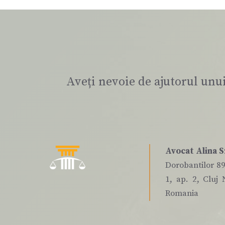
Aveți nevoie de ajutorul unu
Avocat Alina S
Dorobantilor 89,
1, ap. 2, Cluj 
Romania