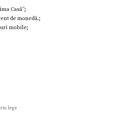
rima Casă”;
erent de monedă.;
nuri mobile;
prin lege