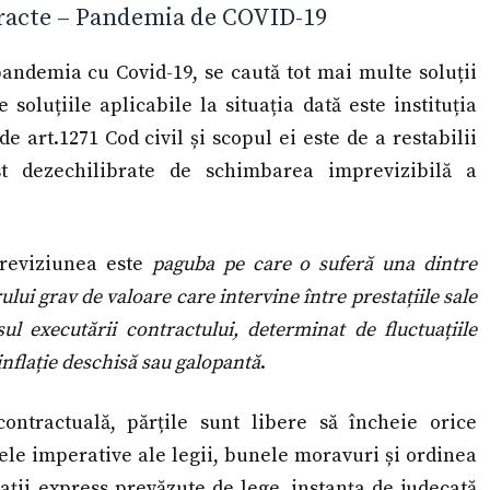
tracte – Pandemia de COVID-19
pandemia cu Covid-19, se caută tot mai multe soluții
soluțiile aplicabile la situația dată este instituția
 art.1271 Cod civil și scopul ei este de a restabilii
ust dezechilibrate de schimbarea imprevizibilă a
mpreviziunea este
paguba pe care o sufer
ă
una dintre
lui grav de valoare care intervine între prestațiile sale
rsul executării contractului, determinat de fluctuațiile
inflație deschisă sau galopantă
.
ntractuală, părțile sunt libere să încheie orice
ele imperative ale legii, bunele moravuri și ordinea
ații express prevăzute de lege, instanța de judecată