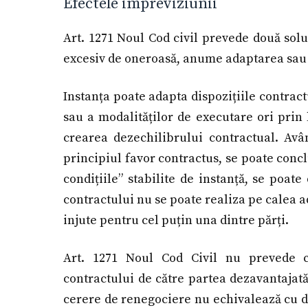
Efectele impreviziunii
Art. 1271 Noul Cod civil prevede două solu
excesiv de oneroasă, anume adaptarea sau 
Instanța poate adapta dispozițiile contractu
sau a modalităților de executare ori prin
crearea dezechilibrului contractual. Avâ
principiul favor contractus, se poate conc
condițiile” stabilite de instanță, se poate
contractului nu se poate realiza pe calea ad
injute pentru cel puțin una dintre părți.
Art. 1271 Noul Cod Civil nu prevede c
contractului de către partea dezavantajată
cerere de renegociere nu echivalează cu d