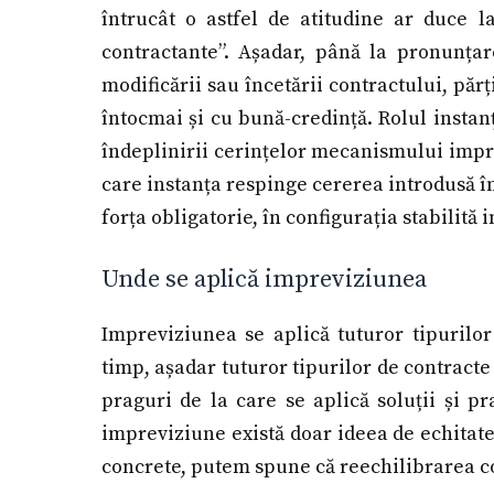
întrucât o astfel de atitudine ar duce l
contractante”. Așadar, până la pronunțare
modificării sau încetării contractului, părț
întocmai și cu bună-credință. Rolul instan
îndeplinirii cerințelor mecanismului imprev
care instanța respinge cererea introdusă în
forța obligatorie, în configurația stabilită in
Unde se aplică impreviziunea
Impreviziunea se aplică tuturor tipurilo
timp, așadar tuturor tipurilor de contracte
praguri de la care se aplică soluții și pr
impreviziune există doar ideea de echitate
concrete, putem spune că reechilibrarea con