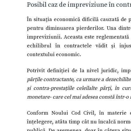
Posibil caz de impreviziune în con
În situația economică dificilă cauzată de 
pentru diminuarea pierderilor. Una dintre 
impreviziunii. Aceasta este reglementată de
echilibrul în contractele vădit și inj
contextului economic.
Potrivit definiției de la nivel juridic, i
părțile contractante, ca urmare a dezechilibru
și contra-prestațiile celeilalte părți, în cu
monetare- care cel mai adesea constă într-o 
Conform Noului Cod Civil, în materie co
înțelegere, atâta timp cât nu încalcă norm
publică. De asemenea, doar în câteva situ