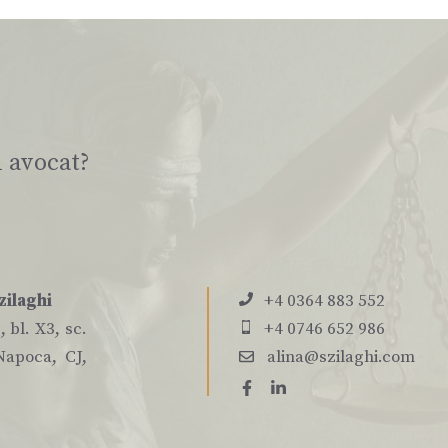
i avocat?
zilaghi
+4 0364 883 552
 bl. X3, sc.
+4 0746 652 986
Napoca, CJ,
alina@szilaghi.com