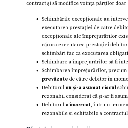
contract și să modifice voința părților doar
Schimbările excepționale au interv
executarea prestației de către debi
excepționale ale împrejurărilor exi
cărora executarea prestației debitor
schimbări fac ca executarea obligație
Schimbare a împrejurărilor să fi int
Schimbarea împrejurărilor, precum 
prevăzute
de către debitor în momen
Debitorul
nu și-a asumat riscul
schim
rezonabil considerat că și-ar fi asuma
Debitorul
a încercat
, într-un terme
rezonabile și echitabile a contractul