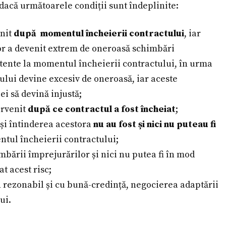
 dacă următoarele condiții sunt îndeplinite:
enit
după momentul încheierii contractului
, iar
tor a devenit extrem de oneroasă schimbări
stente la momentul încheierii contractului, în urma
ului devine excesiv de oneroasă, iar aceste
i să devină injustă;
ervenit
după ce contractul a fost încheiat
;
și întinderea acestora
nu au fost și nici nu puteau fi
tul încheierii contractului;
bării împrejurărilor și nici nu putea fi în mod
t acest risc;
n rezonabil și cu bună-credință, negocierea adaptării
ui.