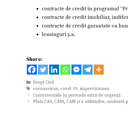
contracte de credit în programul “P
contracte de credit imobiliar, indif
contracte de credit garantate cu bu
leasinguri ș.a.
Share:
Categorii
Drept Civil
Etichete
coronavirus
,
covid-19
,
impreviziunea
Contravențiile în perioada stării de urgență
Plata CAS, CASS, CAM și a utilităților, amânată 