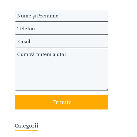
Leave
this
field
blank
Trimite
Categorii