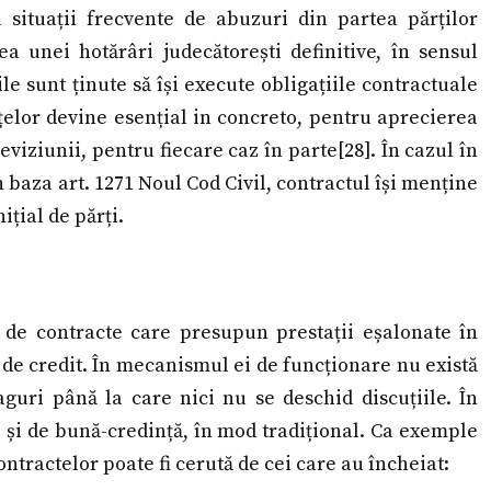
a situații frecvente de abuzuri din partea părților
a unei hotărâri judecătorești definitive, în sensul
ile sunt ținute să își execute obligațiile contractuale
țelor devine esențial in concreto, pentru aprecierea
iziunii, pentru fiecare caz în parte[28]. În cazul în
 baza art. 1271 Noul Cod Civil, contractul își menține
ițial de părți.
r de contracte care presupun prestații eșalonate în
 de credit. În mecanismul ei de funcționare nu există
aguri până la care nici nu se deschid discuțiile. În
 și de bună-credință, în mod tradițional. Ca exemple
tractelor poate fi cerută de cei care au încheiat: