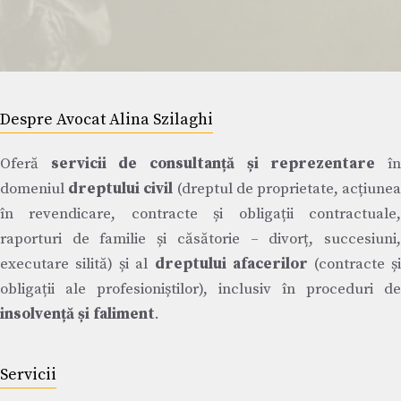
Despre Avocat Alina Szilaghi
Oferă
servicii de consultanță și reprezentare
î
domeniul
dreptului civil
(dreptul de proprietate, acțiune
în revendicare, contracte și obligații contractuale,
raporturi de familie și căsătorie – divorț, succesiuni,
executare silită) și al
dreptului afacerilor
(contracte ș
obligații ale profesioniștilor), inclusiv în proceduri de
insolvență și faliment
.
Servicii