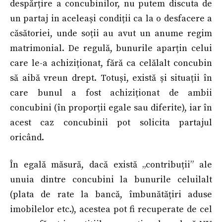
despărțire a concubinilor, nu putem discuta de
un partaj in aceleași condiții ca la o desfacere a
căsătoriei, unde soții au avut un anume regim
matrimonial. De regulă, bunurile aparțin celui
care le-a achiziționat, fără ca celălalt concubin
să aibă vreun drept. Totuși, există și situații în
care bunul a fost achiziționat de ambii
concubini (în proporții egale sau diferite), iar în
acest caz concubinii pot solicita partajul
oricând.
În egală măsură, dacă există „contribuții” ale
unuia dintre concubini la bunurile celuilalt
(plata de rate la bancă, îmbunătățiri aduse
imobilelor etc.), acestea pot fi recuperate de cel