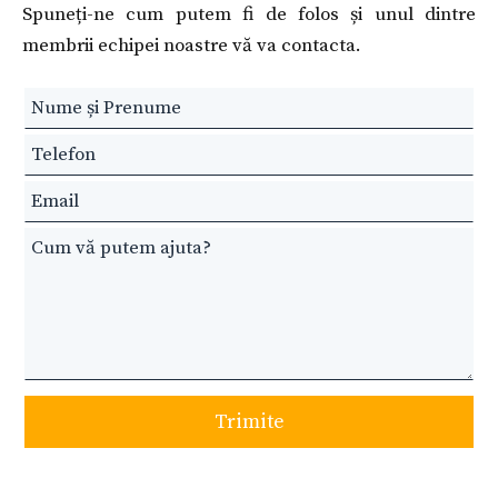
Spuneți-ne cum putem fi de folos și unul dintre
membrii echipei noastre vă va contacta.
Leave
this
field
blank
Trimite