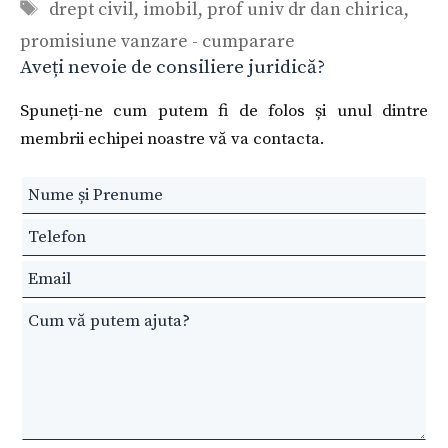
Etichete
drept civil
,
imobil
,
prof univ dr dan chirica
,
promisiune vanzare - cumparare
Aveți nevoie de consiliere juridică?
Spuneți-ne cum putem fi de folos și unul dintre
membrii echipei noastre vă va contacta.
Leave
this
field
blank