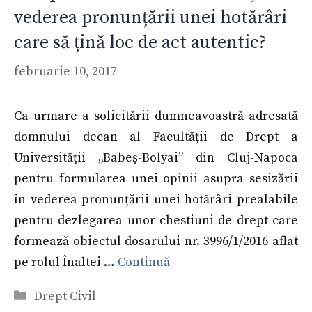
vederea pronunțării unei hotărâri
care să țină loc de act autentic?
februarie 10, 2017
Ca urmare a solicitării dumneavoastră adresată
domnului decan al Facultății de Drept a
Universității „Babeș-Bolyai” din Cluj-Napoca
pentru formularea unei opinii asupra sesizării
în vederea pronunțării unei hotărâri prealabile
pentru dezlegarea unor chestiuni de drept care
formează obiectul dosarului nr. 3996/1/2016 aflat
pe rolul Înaltei …
Continuă
Categorii
Drept Civil