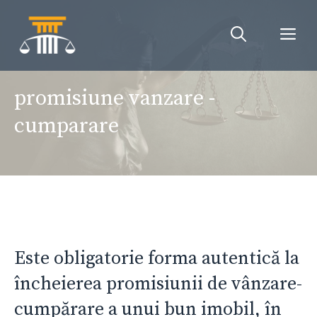
Sari
la
Me
conținut
promisiune vanzare -
cumparare
Este obligatorie forma autentică la
încheierea promisiunii de vânzare-
cumpărare a unui bun imobil, în