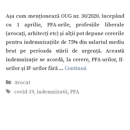
Așa cum menționează OUG nr. 30/2020. începând
cu 1 aprilie, PFA-urile, profesiile liberale
(avocați, arhitecți etc) și alții pot depune cererile
pentru indemnizațiile de 75% din salariul mediu
brut pe perioada stării de urgență. Această
indemnizație se acordă, la cerere, PFA-urilor, II-
urilor și IF-urilor fără …
Continuă
Categorii
Avocat
Etichete
covid-19
,
indemnizatii
,
PFA