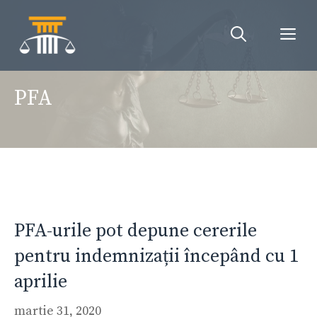
Sari
la
Me
conținut
PFA
PFA-urile pot depune cererile
pentru indemnizații începând cu 1
aprilie
martie 31, 2020