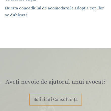
Durata concediului de acomodare la adopția copiilor
se dublează
Aveți nevoie de ajutorul unui avocat?
Solicitați Consultanță