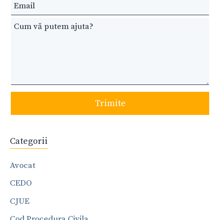
blank
Trimite
Categorii
Avocat
CEDO
CJUE
Cod Procedura Civila