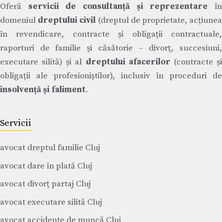
Oferă
servicii de consultanță și reprezentare
î
domeniul
dreptului civil
(dreptul de proprietate, acțiune
în revendicare, contracte și obligații contractuale,
raporturi de familie și căsătorie – divorț, succesiuni,
executare silită) și al
dreptului afacerilor
(contracte ș
obligații ale profesioniștilor), inclusiv în proceduri de
insolvență și faliment
.
Servicii
avocat dreptul familie Cluj
avocat dare în plată Cluj
avocat divorț partaj Cluj
avocat executare silită Cluj
avocat accidente de muncă Cluj