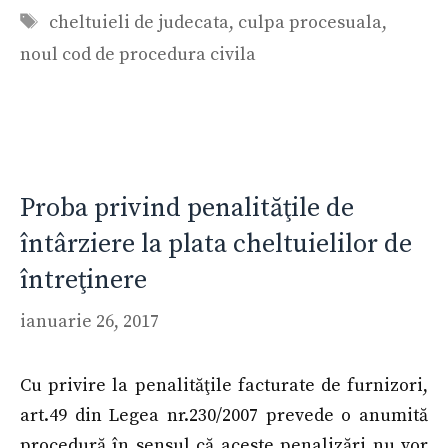
Etichete
cheltuieli de judecata
,
culpa procesuala
,
noul cod de procedura civila
Proba privind penalităţile de
întârziere la plata cheltuielilor de
întreţinere
ianuarie 26, 2017
Cu privire la penalităţile facturate de furnizori,
art.49 din Legea nr.230/2007 prevede o anumită
procedură în sensul că aceste penalizări nu vor