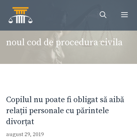
Sari
la
Me
conținut
noul cod de procedura civila
Copilul nu poate fi obligat să aibă
relații personale cu părintele
divorțat
august 29, 2019