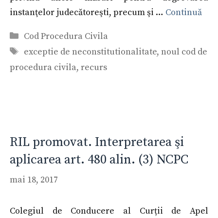
instanţelor judecătoreşti, precum şi …
Continuă
Categorii
Cod Procedura Civila
Etichete
exceptie de neconstitutionalitate
,
noul cod de
procedura civila
,
recurs
RIL promovat. Interpretarea şi
aplicarea art. 480 alin. (3) NCPC
mai 18, 2017
Colegiul de Conducere al Curții de Apel