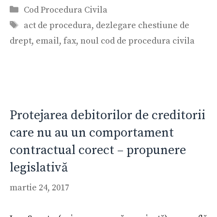
Categorii
Cod Procedura Civila
Etichete
act de procedura
,
dezlegare chestiune de
drept
,
email
,
fax
,
noul cod de procedura civila
Protejarea debitorilor de creditorii
care nu au un comportament
contractual corect – propunere
legislativă
martie 24, 2017