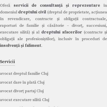
Oferă
servicii de consultanță și reprezentare
î
domeniul
dreptului civil
(dreptul de proprietate, acțiune
în revendicare, contracte și obligații contractuale,
raporturi de familie și căsătorie – divorț, succesiuni,
executare silită) și al
dreptului afacerilor
(contracte ș
obligații ale profesioniștilor), inclusiv în proceduri de
insolvență și faliment
.
Servicii
avocat dreptul familie Cluj
avocat dare în plată Cluj
avocat divorț partaj Cluj
avocat executare silită Cluj