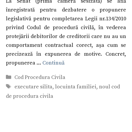
La Senat (prima cameră sesizată) se află
înregistrată pentru dezbatere o propunere
legislativă pentru completarea Legii nr.134/2010
privind Codul de procedură civilă, în vederea
protejării debitorilor de creditorii care nu au un
comportament contractual corect, așa cum se
precizează în expunerea de motive. Concret,
propunerea …
Continuă
Categorii
Cod Procedura Civila
Etichete
executare silita
,
locuinta familiei
,
noul cod
de procedura civila