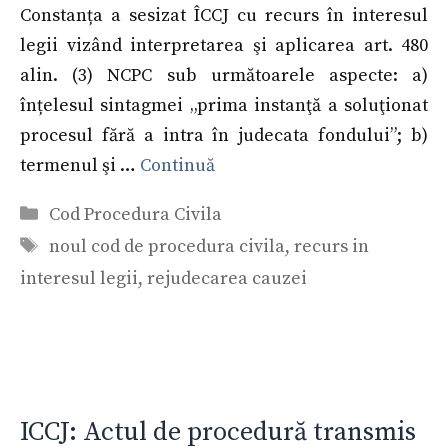
Constanța a sesizat ÎCCJ cu recurs în interesul
legii vizând interpretarea şi aplicarea art. 480
alin. (3) NCPC sub următoarele aspecte: a)
înțelesul sintagmei „prima instanţă a soluţionat
procesul fără a intra în judecata fondului”; b)
termenul şi …
Continuă
Categorii
Cod Procedura Civila
Etichete
noul cod de procedura civila
,
recurs in
interesul legii
,
rejudecarea cauzei
ICCJ: Actul de procedură transmis