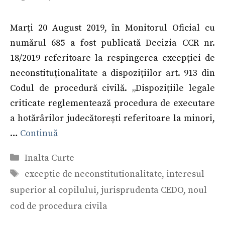
Marți 20 August 2019, în Monitorul Oficial cu
numărul 685 a fost publicată Decizia CCR nr.
18/2019 referitoare la respingerea excepției de
neconstituționalitate a dispozițiilor art. 913 din
Codul de procedură civilă. „Dispozițiile legale
criticate reglementează procedura de executare
a hotărârilor judecătorești referitoare la minori,
…
Continuă
Categorii
Inalta Curte
Etichete
exceptie de neconstitutionalitate
,
interesul
superior al copilului
,
jurisprudenta CEDO
,
noul
cod de procedura civila