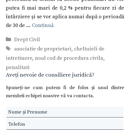
putea fi mai mari de 0,2 % pentru fiecare zi de
întârziere şi se vor aplica numai după o perioadă
de 30 de …
Continuă
Categorii
Drept Civil
Etichete
asociatie de proprietari
,
cheltuieli de
intretinere
,
noul cod de procedura civila
,
penalitati
Aveți nevoie de consiliere juridică?
Spuneți-ne cum putem fi de folos și unul dintre
membrii echipei noastre vă va contacta.
Leave
this
field