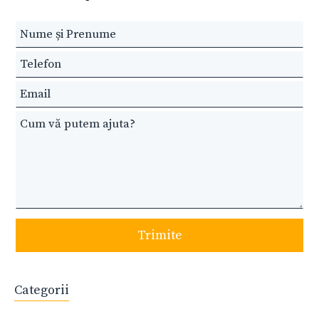
Leave
this
field
blank
Trimite
Categorii