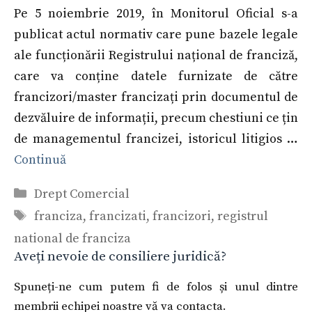
Pe 5 noiembrie 2019, în Monitorul Oficial s-a
publicat actul normativ care pune bazele legale
ale funcționării Registrului național de franciză,
care va conține datele furnizate de către
francizori/master francizați prin documentul de
dezvăluire de informații, precum chestiuni ce țin
de managementul francizei, istoricul litigios …
Continuă
Categorii
Drept Comercial
Etichete
franciza
,
francizati
,
francizori
,
registrul
national de franciza
Aveți nevoie de consiliere juridică?
Spuneți-ne cum putem fi de folos și unul dintre
membrii echipei noastre vă va contacta.