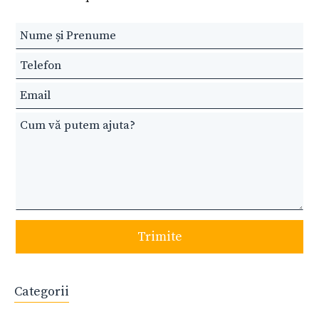
Leave
this
field
blank
Trimite
Categorii