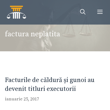
Sari
la
Me
conținut
factura neplatita
Facturile de căldură și gunoi au
devenit titluri executorii
ianuarie 25, 2017