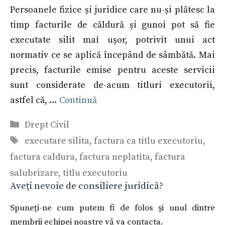
Persoanele fizice și juridice care nu-și plătesc la
timp facturile de căldură și gunoi pot să fie
executate silit mai ușor, potrivit unui act
normativ ce se aplică începând de sâmbătă. Mai
precis, facturile emise pentru aceste servicii
sunt considerate de-acum titluri executorii,
astfel că, …
Continuă
Categorii
Drept Civil
Etichete
executare silita
,
factura ca titlu executoriu
,
factura caldura
,
factura neplatita
,
factura
salubrizare
,
titlu executoriu
Aveți nevoie de consiliere juridică?
Spuneți-ne cum putem fi de folos și unul dintre
membrii echipei noastre vă va contacta.