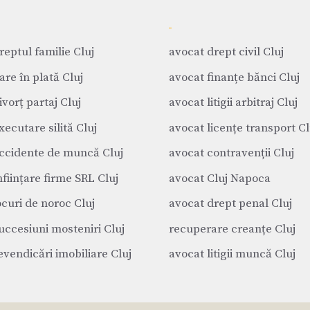
reptul familie Cluj
avocat drept civil Cluj
are în plată Cluj
avocat finanțe bănci Cluj
vorț partaj Cluj
avocat litigii arbitraj Cluj
xecutare silită Cluj
avocat licențe transport Cl
ccidente de muncă Cluj
avocat contravenții Cluj
nființare firme SRL Cluj
avocat Cluj Napoca
ocuri de noroc Cluj
avocat drept penal Cluj
uccesiuni mosteniri Cluj
recuperare creanțe Cluj
evendicări imobiliare Cluj
avocat litigii muncă Cluj