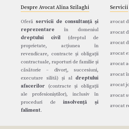
Despre Avocat Alina Szilaghi
Servicii
Oferă
servicii de consultanță și
avocat d
reprezentare
în domeniul
avocat d
dreptului civil
(dreptul de
avocat di
proprietate, acțiunea în
avocat e
revendicare, contracte și obligații
contractuale, raporturi de familie și
avocat a
căsătorie – divorț, succesiuni,
avocat î
executare silită) și al
dreptului
avocat j
afacerilor
(contracte și obligații
ale profesioniștilor), inclusiv în
avocat s
proceduri de
insolvență și
avocat r
faliment
.