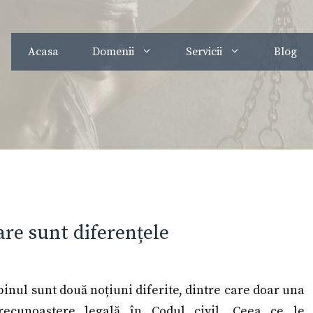
Acasa
Domenii
Servicii
Blog
are sunt diferențele
inul sunt două noțiuni diferite, dintre care doar una
recunoaștere legală în Codul civil. Ceea ce le