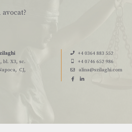
i avocat?
zilaghi
+4 0364 883 552
 bl. X3, sc.
+4 0746 652 986
Napoca, CJ,
alina@szilaghi.com