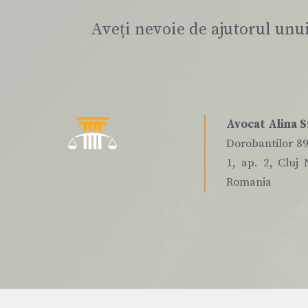
Aveți nevoie de ajutorul unu
Avocat Alina S
Dorobantilor 89,
1, ap. 2, Cluj 
Romania