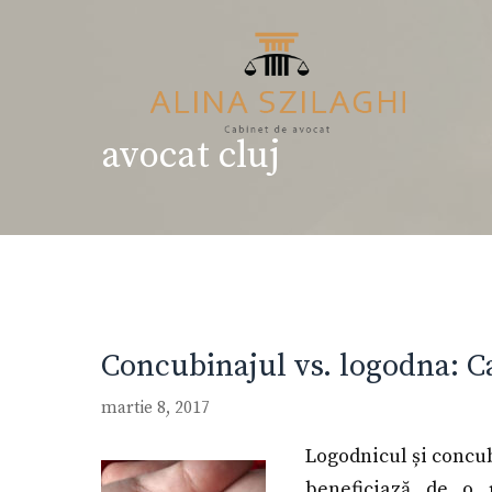
Sari
la
conținut
avocat cluj
Concubinajul vs. logodna: C
martie 8, 2017
Logodnicul și concub
beneficiază de o 