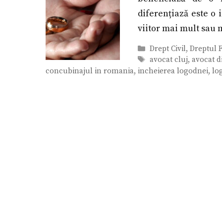
diferențiază este o i
viitor mai mult sau 
Categorii
Drept Civil
,
Dreptul F
Etichete
avocat cluj
,
avocat d
concubinajul in romania
,
incheierea logodnei
,
lo