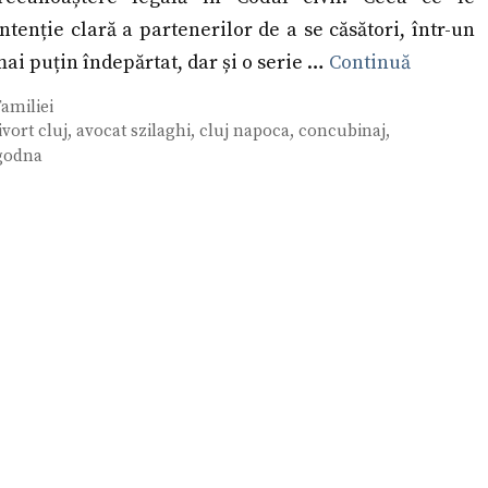
ntenție clară a partenerilor de a se căsători, într-un
mai puțin îndepărtat, dar și o serie …
Continuă
amiliei
ivort cluj
,
avocat szilaghi
,
cluj napoca
,
concubinaj
,
godna