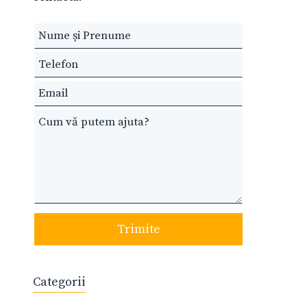
Leave
this
field
blank
Trimite
Categorii