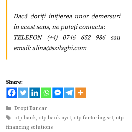
Dacă doriți inițierea unor demersuri
în acest sens, ne puteți contacta:
TELEFON (+4) 0746 652 986 sau
email: alina@szilaghi.com
Share:
Categorii
Drept Bancar
Etichete
otp bank
,
otp bank nyrt
,
otp factoring srt
,
otp
financing solutions