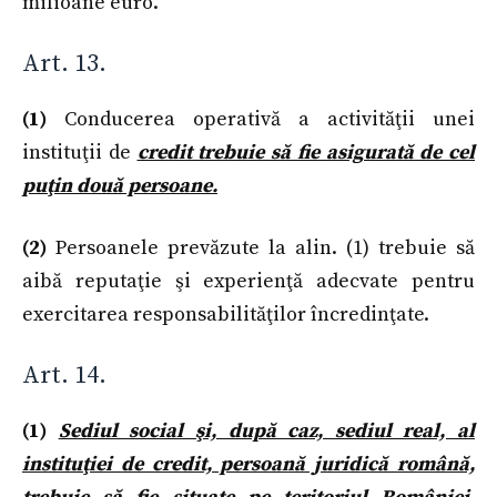
milioane euro.
Art. 13.
(1)
Conducerea operativă a activităţii unei
instituţii de
credit trebuie să fie asigurată de cel
puţin două persoane.
(2)
Persoanele prevăzute la alin. (1) trebuie să
aibă reputaţie şi experienţă adecvate pentru
exercitarea responsabilităţilor încredinţate.
Art. 14.
(1)
Sediul social şi, după caz, sediul real, al
instituţiei de credit, persoană juridică română,