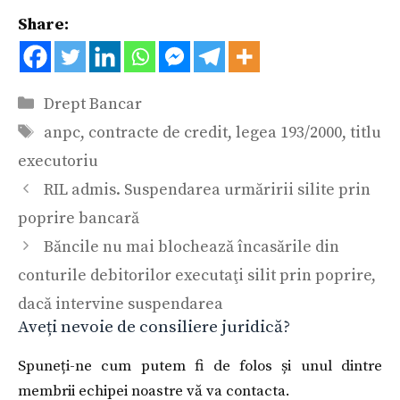
Share:
Categorii
Drept Bancar
Etichete
anpc
,
contracte de credit
,
legea 193/2000
,
titlu
executoriu
RIL admis. Suspendarea urmăririi silite prin
poprire bancară
Băncile nu mai blochează încasările din
conturile debitorilor executaţi silit prin poprire,
dacă intervine suspendarea
Aveți nevoie de consiliere juridică?
Spuneți-ne cum putem fi de folos și unul dintre
membrii echipei noastre vă va contacta.