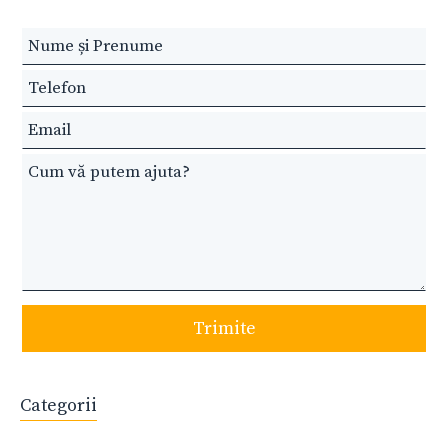
Leave
this
field
blank
Trimite
Categorii