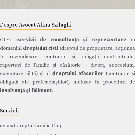
Despre Avocat Alina Szilaghi
Oferă
servicii de consultanță și reprezentare
î
domeniul
dreptului civil
(dreptul de proprietate, acțiune
în revendicare, contracte și obligații contractuale,
raporturi de familie și căsătorie – divorț, succesiuni,
executare silită) și al
dreptului afacerilor
(contracte ș
obligații ale profesioniștilor), inclusiv în proceduri de
insolvență și faliment
.
Servicii
avocat dreptul familie Cluj