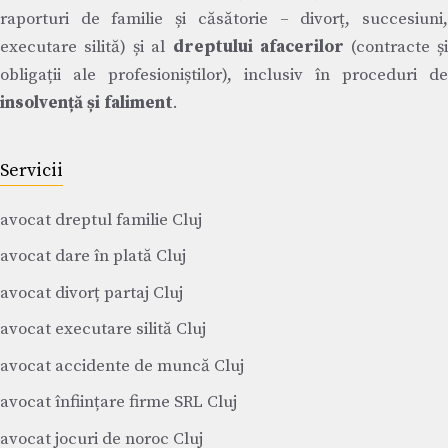
raporturi de familie și căsătorie – divorț, succesiuni,
executare silită) și al
dreptului afacerilor
(contracte ș
obligații ale profesioniștilor), inclusiv în proceduri de
insolvență și faliment
.
Servicii
avocat dreptul familie Cluj
avocat dare în plată Cluj
avocat divorț partaj Cluj
avocat executare silită Cluj
avocat accidente de muncă Cluj
avocat înființare firme SRL Cluj
avocat jocuri de noroc Cluj