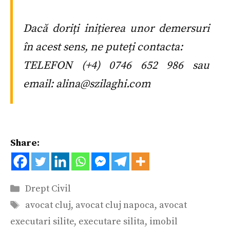
Dacă doriți inițierea unor demersuri
în acest sens, ne puteți contacta:
TELEFON (+4) 0746 652 986 sau
email: alina@szilaghi.com
Share:
Categorii
Drept Civil
Etichete
avocat cluj
,
avocat cluj napoca
,
avocat
executari silite
,
executare silita
,
imobil