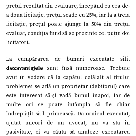
prețul rezultat din evaluare, începând cu cea de-
a doua licitație, prețul scade cu 25%, iar la a treia
licitație, prețul poate ajunge la 50% din prețul
evaluat, condiția fiind să se prezinte cel puțin doi
licitatori.
La cumpărarea de bunuri executate silit
dezavantajele
sunt însă numeroase. Trebuie
avut în vedere că la capătul celălalt al firului
problemei se află un proprietar (debitorul) care
este interesat să-și vadă bunul înapoi, iar de
multe ori se poate întâmpla să fie chiar
îndreptățit să-l primească. Datornicul executat,
ajutat uneori de un avocat, nu va sta în
pasivitate, ci va căuta să anuleze executarea