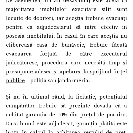
De asemenea, un alt dezavantaj este acela că
majoritatea imobilelor executare silit sunt
locuite de debitori, iar aceștia trebuie evacuați
pentru ca adjudecatarul să intre efectiv in
posesia imobilului. În cazul în care aceștia nu
eliberează casa de bunăvoie, trebuie făcută
evacuarea forțată
de către executorul
judecătoresc,
procedura care necesită timp și
presupune adesea și apelarea la sprijinul forței
publice
– poliția sau jandarmeria
.
Și nu în ultimul rând, la licitație,
potențialul
cumpărător trebuie să prezinte dovada că a
achitat garanția de 10% din prețul de pornire
.
Dacă bunul este adjudecat, garanția plătită este
luata în calcul la achitarea restului de preț.