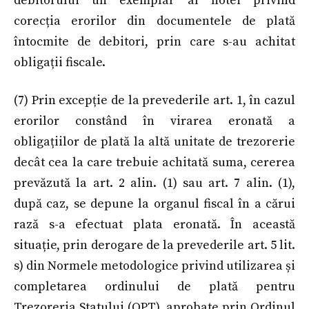
debitorului un exemplar al notei privind
corecția erorilor din documentele de plată
întocmite de debitori, prin care s-au achitat
obligații fiscale.
(7) Prin excepție de la prevederile art. 1, în cazul
erorilor constând în virarea eronată a
obligațiilor de plată la altă unitate de trezorerie
decât cea la care trebuie achitată suma, cererea
prevăzută la art. 2 alin. (1) sau art. 7 alin. (1),
după caz, se depune la organul fiscal în a cărui
rază s-a efectuat plata eronată. În această
situație, prin derogare de la prevederile art. 5 lit.
s) din Normele metodologice privind utilizarea și
completarea ordinului de plată pentru
Trezoreria Statului (OPT), aprobate prin Ordinul