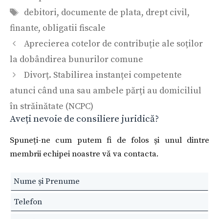
Etichete
debitori
,
documente de plata
,
drept civil
,
finante
,
obligatii fiscale
Aprecierea cotelor de contribuție ale soților
la dobândirea bunurilor comune
Divorț. Stabilirea instanței competente
atunci când una sau ambele părți au domiciliul
în străinătate (NCPC)
Aveți nevoie de consiliere juridică?
Spuneți-ne cum putem fi de folos și unul dintre
membrii echipei noastre vă va contacta.
Leave
this
field