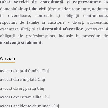
Oferă
servicii de consultanță și reprezentare
î
domeniul
dreptului civil
(dreptul de proprietate, acțiune
în revendicare, contracte și obligații contractuale,
raporturi de familie și căsătorie – divorț, succesiuni,
executare silită) și al
dreptului afacerilor
(contracte ș
obligații ale profesioniștilor), inclusiv în proceduri de
insolvență și faliment
.
Servicii
avocat dreptul familie Cluj
avocat dare în plată Cluj
avocat divorț partaj Cluj
avocat executare silită Cluj
avocat accidente de muncă Cluj