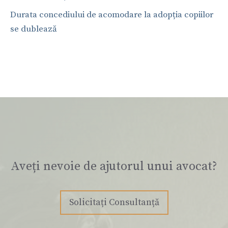
Durata concediului de acomodare la adopția copiilor
se dublează
Aveți nevoie de ajutorul unui avocat?
Solicitați Consultanță