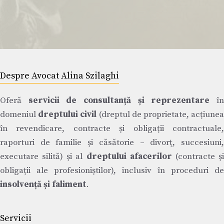
Despre Avocat Alina Szilaghi
Oferă
servicii de consultanță și reprezentare
î
domeniul
dreptului civil
(dreptul de proprietate, acțiune
în revendicare, contracte și obligații contractuale,
raporturi de familie și căsătorie – divorț, succesiuni,
executare silită) și al
dreptului afacerilor
(contracte ș
obligații ale profesioniștilor), inclusiv în proceduri de
insolvență și faliment
.
Servicii