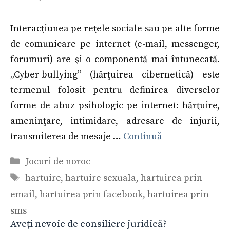
Interacţiunea pe reţele sociale sau pe alte forme
de comunicare pe internet (e-mail, messenger,
forumuri) are şi o componentă mai întunecată.
„Cyber-bullying” (hărţuirea cibernetică) este
termenul folosit pentru definirea diverselor
forme de abuz psihologic pe internet: hărţuire,
ameninţare, intimidare, adresare de injurii,
transmiterea de mesaje …
Continuă
Categorii
Jocuri de noroc
Etichete
hartuire
,
hartuire sexuala
,
hartuirea prin
email
,
hartuirea prin facebook
,
hartuirea prin
sms
Aveți nevoie de consiliere juridică?