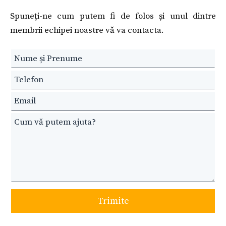
Spuneți-ne cum putem fi de folos și unul dintre
membrii echipei noastre vă va contacta.
Leave
this
field
blank
Trimite