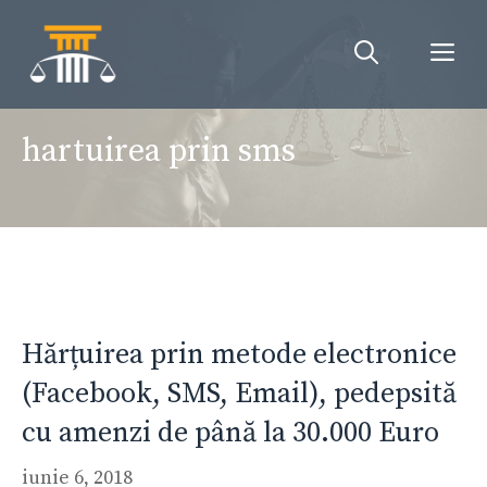
Sari
la
Me
conținut
hartuirea prin sms
Hărțuirea prin metode electronice
(Facebook, SMS, Email), pedepsită
cu amenzi de până la 30.000 Euro
iunie 6, 2018