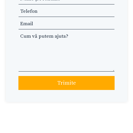
this
field
blank
Trimite