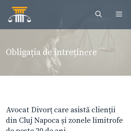
Sari
la
Me
conținut
Obligația de întreținere
Avocat Divorț care asistă clienții
din Cluj Napoca și zonele limitrofe