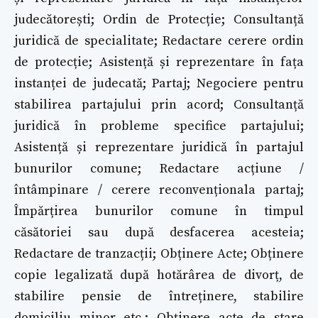
judecătorești; Ordin de Protecție; Consultanță
juridică de specialitate; Redactare cerere ordin
de protecție; Asistență și reprezentare în fața
instanței de judecată; Partaj; Negociere pentru
stabilirea partajului prin acord; Consultanță
juridică în probleme specifice partajului;
Asistență și reprezentare juridică în partajul
bunurilor comune; Redactare acțiune /
întâmpinare / cerere reconvenționala partaj;
Împărțirea bunurilor comune în timpul
căsătoriei sau după desfacerea acesteia;
Redactare de tranzacții; Obținere Acte; Obținere
copie legalizată după hotărârea de divorț, de
stabilire pensie de întreținere, stabilire
domiciliu minor etc.; Obținere acte de stare