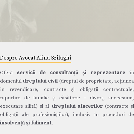
Despre Avocat Alina Szilaghi
Oferă
servicii de consultanță și reprezentare
î
domeniul
dreptului civil
(dreptul de proprietate, acțiune
în revendicare, contracte și obligații contractuale,
raporturi de familie și căsătorie – divorț, succesiuni,
executare silită) și al
dreptului afacerilor
(contracte ș
obligații ale profesioniștilor), inclusiv în proceduri de
insolvență și faliment
.