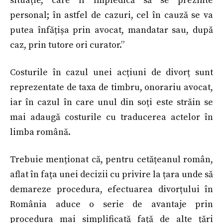
situație, care îl împiedică să se prezinte
personal; în astfel de cazuri, cel în cauză se va
putea înfățișa prin avocat, mandatar sau, după
caz, prin tutore ori curator.”
Costurile în cazul unei acțiuni de divorț sunt
reprezentate de taxa de timbru, onorariu avocat,
iar în cazul în care unul din soți este străin se
mai adaugă costurile cu traducerea actelor în
limba română.
Trebuie menționat că, pentru cetățeanul român,
aflat în fața unei decizii cu privire la țara unde să
demareze procedura, efectuarea divorțului în
România aduce o serie de avantaje prin
procedura mai simplificată față de alte țări