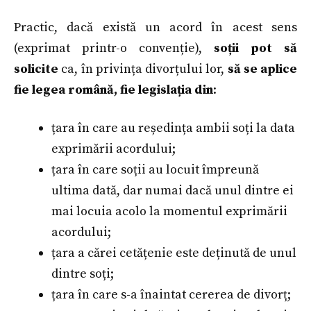
Practic, dacă există un acord în acest sens
(exprimat printr-o convenție),
soții pot să
solicite
ca, în privința divorțului lor,
să se aplice
fie legea română, fie legislația din
:
țara în care au reședința ambii soți la data
exprimării acordului;
țara în care soții au locuit împreună
ultima dată, dar numai dacă unul dintre ei
mai locuia acolo la momentul exprimării
acordului;
țara a cărei cetățenie este deținută de unul
dintre soți;
țara în care s-a înaintat cererea de divorț;