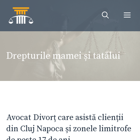
Sari
la
Me
conținut
Drepturile mamei și tatălui
Avocat Divorț care asistă clienții
din Cluj Napoca și zonele limitrofe