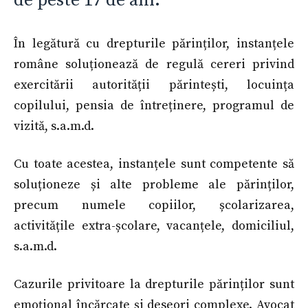
de peste 17 de ani.
În legătură cu drepturile părinților, instanțele
române soluționează de regulă cereri privind
exercitării autorității părintești, locuința
copilului, pensia de întreținere, programul de
vizită, s.a.m.d.
Cu toate acestea, instanțele sunt competente să
soluționeze și alte probleme ale părinților,
precum numele copiilor, școlarizarea,
activitățile extra-școlare, vacanțele, domiciliul,
s.a.m.d.
Cazurile privitoare la drepturile părinților sunt
emoțional încărcate și deseori complexe. Avocat