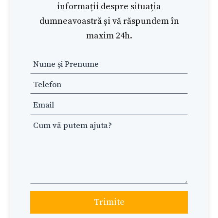
informații despre situația
dumneavoastră și vă răspundem în
maxim 24h.
Leave
this
field
blank
Trimite