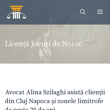
Sari
la
Me
conținut
Licență Jocuri de Noroc
Avocat Alina Szilaghi asistă clienții
din Cluj Napoca și zonele limitrofe