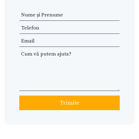
Leave
this
field
blank
Trimite