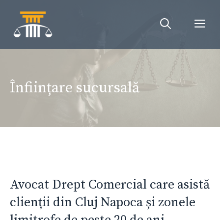
Sari
la
Me
conținut
Înființare sucursală
Avocat Drept Comercial care asistă
clienții din Cluj Napoca și zonele