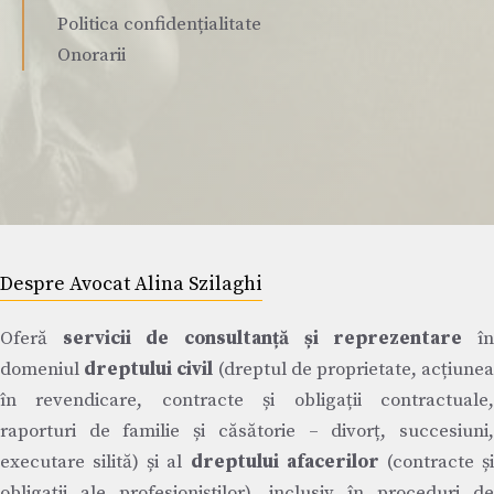
Politica confidențialitate
Onorarii
Despre Avocat Alina Szilaghi
Oferă
servicii de consultanță și reprezentare
î
domeniul
dreptului civil
(dreptul de proprietate, acțiune
în revendicare, contracte și obligații contractuale,
raporturi de familie și căsătorie – divorț, succesiuni,
executare silită) și al
dreptului afacerilor
(contracte ș
obligații ale profesioniștilor), inclusiv în proceduri de