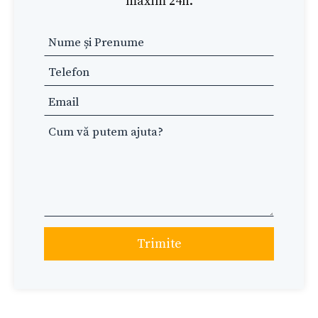
maxim 24h.
Leave
this
field
blank
Trimite