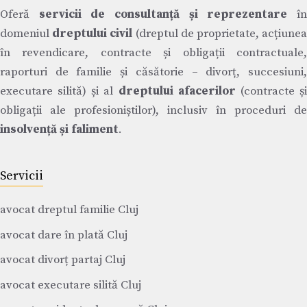
Oferă
servicii de consultanță și reprezentare
î
domeniul
dreptului civil
(dreptul de proprietate, acțiune
în revendicare, contracte și obligații contractuale,
raporturi de familie și căsătorie – divorț, succesiuni,
executare silită) și al
dreptului afacerilor
(contracte ș
obligații ale profesioniștilor), inclusiv în proceduri de
insolvență și faliment
.
Servicii
avocat dreptul familie Cluj
avocat dare în plată Cluj
avocat divorț partaj Cluj
avocat executare silită Cluj