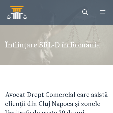
Sari
la
Me
conținut
Înființare SRL-D în România
Avocat Drept Comercial care asistă
clienții din Cluj Napoca și zonele