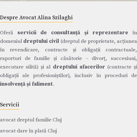
Despre Avocat Alina Szilaghi
Oferă
servicii de consultanță și reprezentare
î
domeniul
dreptului civil
(dreptul de proprietate, acțiune
în revendicare, contracte și obligații contractuale,
raporturi de familie și căsătorie – divorț, succesiuni,
executare silită) și al
dreptului afacerilor
(contracte ș
obligații ale profesioniștilor), inclusiv în proceduri de
insolvență și faliment
.
Servicii
avocat dreptul familie Cluj
avocat dare în plată Cluj