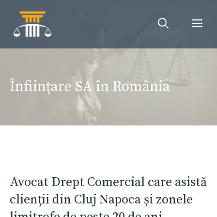
Sari
la
Me
conținut
Înființare SA în România
Avocat Drept Comercial care asistă
clienții din Cluj Napoca și zonele