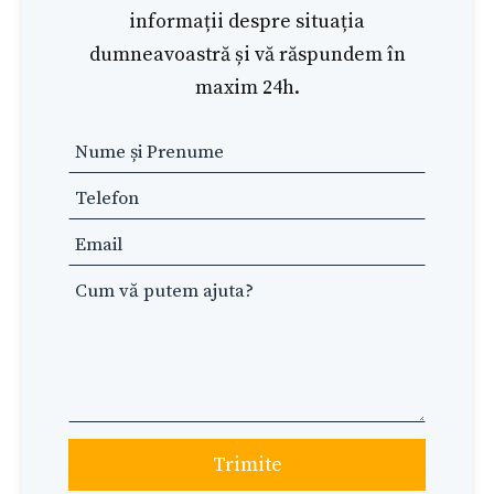
informații despre situația
dumneavoastră și vă răspundem în
maxim 24h.
Leave
this
field
blank
Trimite