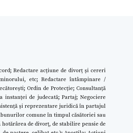
cord; Redactare acțiune de divorț și cereri
a minorului, etc; Redactare întâmpinare /
ecătorești; Ordin de Protecție; Consultanță
ța instanței de judecată; Partaj; Negociere
istență și reprezentare juridică în partajul
 bunurilor comune în timpul căsătoriei sau
hotărârea de divorț, de stabilire pensie de
 de naștere, celibat etc.); Apostila; Acțiuni