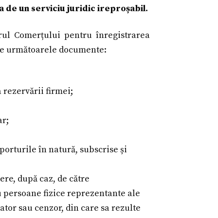
a de un serviciu juridic ireproșabil.
rul Comerțului pentru înregistrarea
nde următoarele documente:
a rezervării firmei;
ar;
orturile în natură, subscrise și
ere, după caz, de către
u persoane fizice reprezentante ale
tor sau cenzor, din care sa rezulte