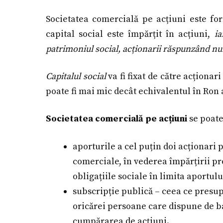
Societatea comercială pe acțiuni este fo
capital social este împărțit în acțiuni,
ia
patrimoniul social, acționarii răspunzând num
Capitalul social
va fi fixat de către acționari
poate fi mai mic decât echivalentul în Ron 
Societatea comercială pe acțiuni
se poate
aporturile a cel puțin doi acționari 
comerciale, în vederea împărțirii pr
obligațiile sociale în limita aportulu
subscripție publică – ceea ce presu
oricărei persoane care dispune de ban
cumpărarea de acțiuni.