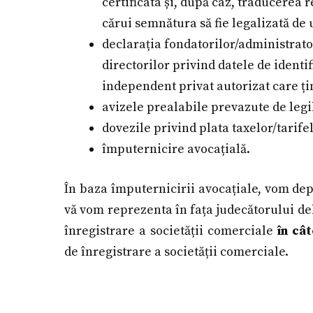
certificata și, după caz, traducerea 
cărui semnătura să fie legalizată de 
declarația fondatorilor/administrat
directorilor privind datele de identif
independent privat autorizat care țin
avizele prealabile prevazute de legi
dovezile privind plata taxelor/tarife
împuternicire avocațială.
În baza împuternicirii avocațiale, vom de
vă vom reprezenta în fața judecătorului de
înregistrare a societății comerciale
în câ
de înregistrare a societății comerciale.