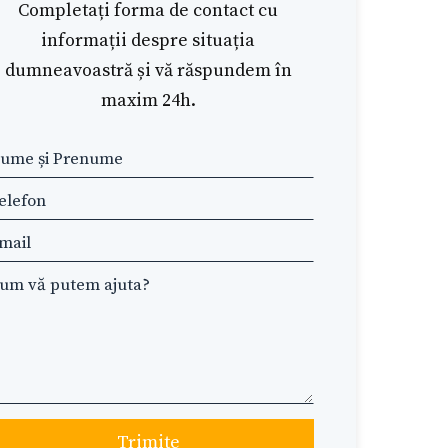
Completați forma de contact cu
informații despre situația
dumneavoastră și vă răspundem în
maxim 24h.
ave
is
eld
ank
Trimite