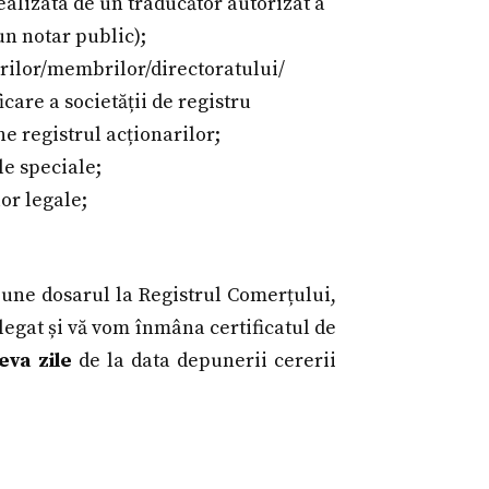
realizata de un traducător autorizat a
un notar public);
orilor/membrilor/directoratului/
icare a societății de registru
e registrul acționarilor;
le speciale;
lor legale;
pune dosarul la Registrul Comerțului,
legat și vă vom înmâna certificatul de
teva zile
de la data depunerii cererii