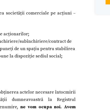
a societății comerciale pe acțiuni –
e acționarilor;
închiriere/subînchiriere/contract de
spuneți de un spațiu pentru stabilirea
une la dispoziție sediul social;
obținerea actelor necesare întocmirii
tății dumneavoastră la Registrul
denumire,
ne vom ocupa noi. Avem