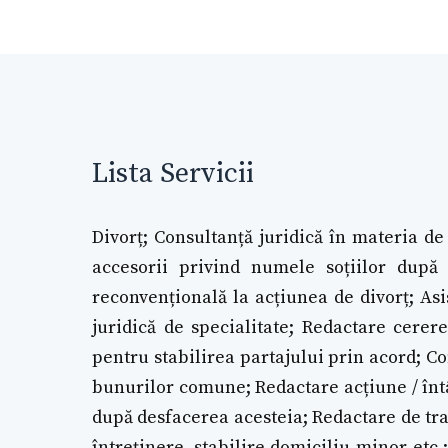
Lista Servicii
Divorț; Consultanță juridică în materia de
accesorii privind numele soțiilor după d
reconvențională la acțiunea de divorț; Asi
juridică de specialitate; Redactare cerere
pentru stabilirea partajului prin acord; Co
bunurilor comune; Redactare acțiune / înt
după desfacerea acesteia; Redactare de tra
întreținere, stabilire domiciliu minor etc.;