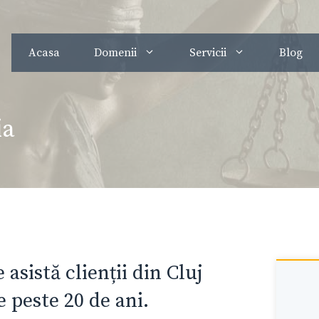
Acasa
Domenii
Servicii
Blog
ia
asistă clienții din Cluj
e peste 20 de ani.