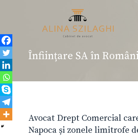
Sari
la
conținut
Înființare SA în Român
Avocat Drept Comercial care 
Napoca și zonele limitrofe d