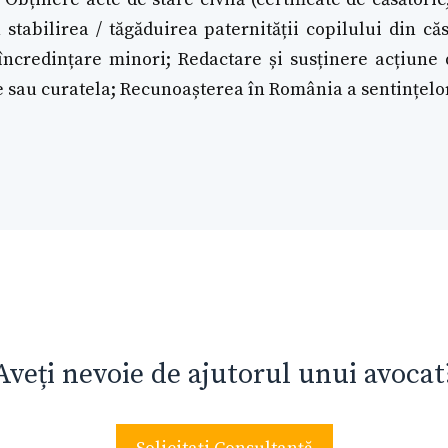
 stabilirea / tăgăduirea paternității copilului din că
ncredințare minori; Redactare și susținere acțiune 
e sau curatela; Recunoașterea în România a sentințelor
Aveți nevoie de ajutorul unui avocat