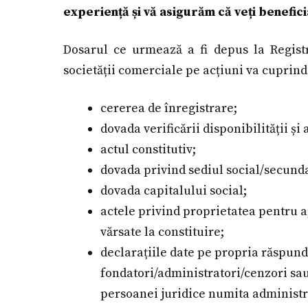
experiență și vă asigurăm că veți benefici
Dosarul ce urmează a fi depus la Regist
societății comerciale pe acțiuni va cupri
cererea de înregistrare;
dovada verificării disponibilității și 
actul constitutiv;
dovada privind sediul social/secund
dovada capitalului social;
actele privind proprietatea pentru ap
vărsate la constituire;
declarațiile date pe propria răspund
fondatori/administratori/cenzori sa
persoanei juridice numita administra