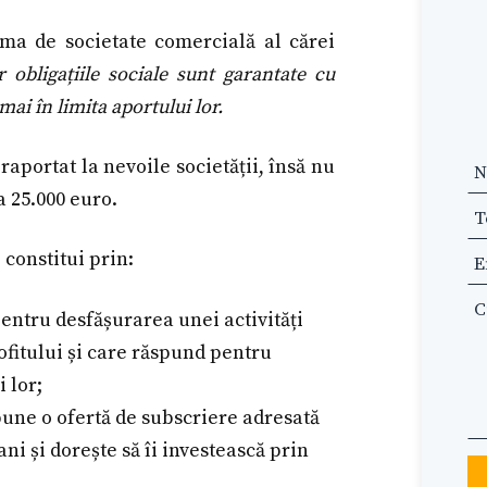
rma de societate comercială al cărei
r obligațiile sociale sunt garantate cu
ai în limita aportului lor.
 raportat la nevoile societății, însă nu
Le
a 25.000 euro.
th
fi
 constitui prin:
bl
pentru desfășurarea unei activități
ofitului și care răspund pentru
i lor;
pune o ofertă de subscriere adresată
i și dorește să îi investească prin