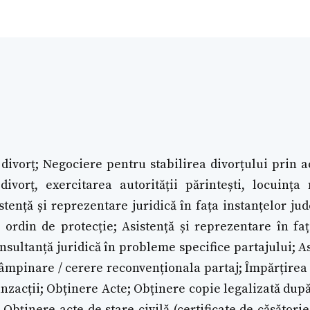
 divorț; Negociere pentru stabilirea divorțului prin a
ivorț, exercitarea autorității părintești, locuinț
stență și reprezentare juridică în fața instanțelor jud
 ordin de protecție; Asistență și reprezentare în fa
nsultanță juridică în probleme specifice partajului; As
âmpinare / cerere reconvenționala partaj; Împărțirea
nzacții; Obținere Acte; Obținere copie legalizată după 
 Obținere acte de stare civilă (certificate de căsătorie,