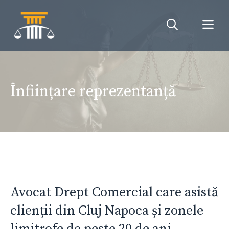
Sari
la
Me
conținut
Înființare reprezentanță
Avocat Drept Comercial care asistă
clienții din Cluj Napoca și zonele