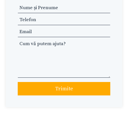
Leave
this
field
blank
Trimite