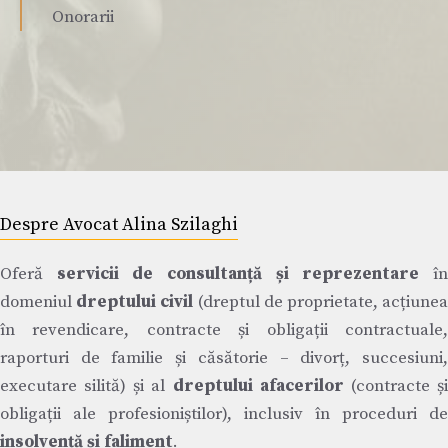
Onorarii
Despre Avocat Alina Szilaghi
Oferă
servicii de consultanță și reprezentare
î
domeniul
dreptului civil
(dreptul de proprietate, acțiune
în revendicare, contracte și obligații contractuale,
raporturi de familie și căsătorie – divorț, succesiuni,
executare silită) și al
dreptului afacerilor
(contracte ș
obligații ale profesioniștilor), inclusiv în proceduri de
insolvență și faliment
.