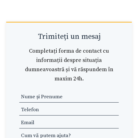
Trimiteți un mesaj
Completați forma de contact cu
informații despre situația
dumneavoastră și vă răspundem în
maxim 24h.
Leave
this
field
blank