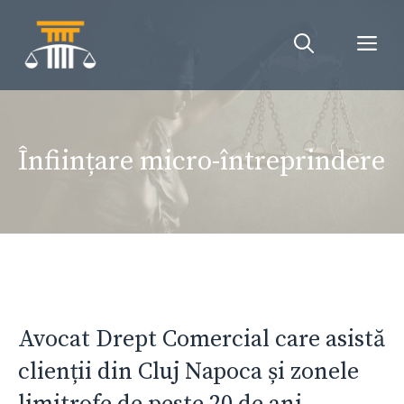
Sari
la
Me
conținut
Înființare micro-întreprindere
Avocat Drept Comercial care asistă
clienții din Cluj Napoca și zonele