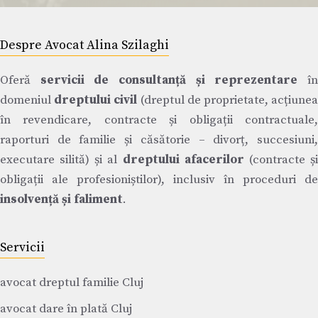
Despre Avocat Alina Szilaghi
Oferă
servicii de consultanță și reprezentare
î
domeniul
dreptului civil
(dreptul de proprietate, acțiune
în revendicare, contracte și obligații contractuale,
raporturi de familie și căsătorie – divorț, succesiuni,
executare silită) și al
dreptului afacerilor
(contracte ș
obligații ale profesioniștilor), inclusiv în proceduri de
insolvență și faliment
.
Servicii
avocat dreptul familie Cluj
avocat dare în plată Cluj