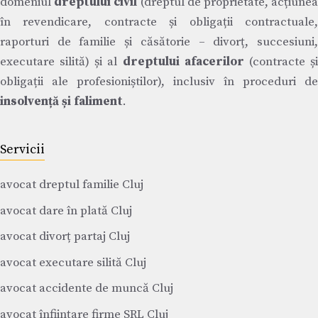
domeniul
dreptului civil
(dreptul de proprietate, acțiune
în revendicare, contracte și obligații contractuale,
raporturi de familie și căsătorie – divorț, succesiuni,
executare silită) și al
dreptului afacerilor
(contracte ș
obligații ale profesioniștilor), inclusiv în proceduri de
insolvență și faliment
.
Servicii
avocat dreptul familie Cluj
avocat dare în plată Cluj
avocat divorț partaj Cluj
avocat executare silită Cluj
avocat accidente de muncă Cluj
avocat înființare firme SRL Cluj