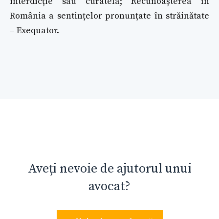
interdicție sau curatela; Recunoașterea în
România a sentințelor pronunțate în străinătate
– Exequator.
Aveți nevoie de ajutorul unui
avocat?