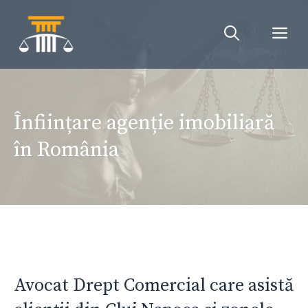
Sari
la
Me
conținut
Înființare agenție imobiliară
în România
Avocat Drept Comercial care asistă