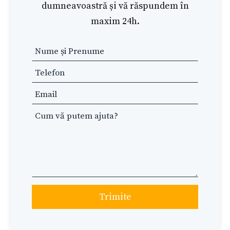
dumneavoastră și vă răspundem în
maxim 24h.
Leave
this
field
blank
Trimite