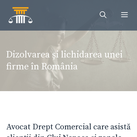
Sari
la
Me
conținut
Dizolvarea și lichidarea unei
firme în România
Avocat Drept Comercial care asistă