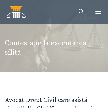
Sari
la
Me
conținut
Contestație la executarea
silită
Avocat Drept Civil care asistă