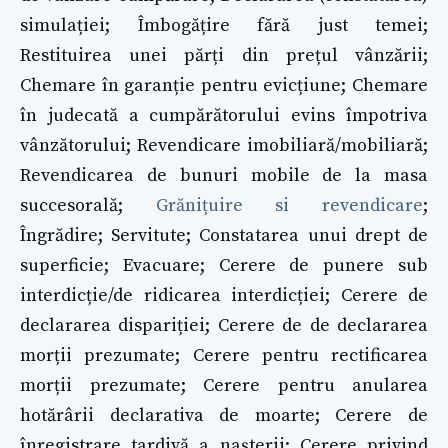
simulației; Îmbogățire fără just temei;
Restituirea unei părți din prețul vânzării;
Chemare în garanție pentru evicțiune; Chemare
în judecată a cumpărătorului evins împotriva
vânzătorului; Revendicare imobiliară/mobiliară;
Revendicarea de bunuri mobile de la masa
succesorală;
Grănițuire si revendicare
;
Îngrădire; Servitute; Constatarea unui drept de
superficie; Evacuare; Cerere de punere sub
interdicție/de ridicarea interdicției; Cerere de
declararea dispariției; Cerere de de declararea
morții prezumate; Cerere pentru rectificarea
morții prezumate; Cerere pentru anularea
hotărârii declarativa de moarte; Cerere de
înregistrare tardivă a nașterii; Cerere privind