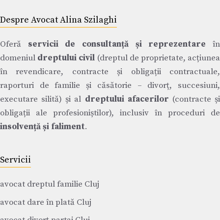
Despre Avocat Alina Szilaghi
Oferă
servicii de consultanță și reprezentare
î
domeniul
dreptului civil
(dreptul de proprietate, acțiune
în revendicare, contracte și obligații contractuale,
raporturi de familie și căsătorie – divorț, succesiuni,
executare silită) și al
dreptului afacerilor
(contracte ș
obligații ale profesioniștilor), inclusiv în proceduri de
insolvență și faliment
.
Servicii
avocat dreptul familie Cluj
avocat dare în plată Cluj