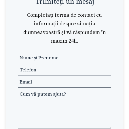
Trimiteți un mesaj
Completați forma de contact cu
informații despre situația
dumneavoastră și vă răspundem în
maxim 24h.
Leave
this
field
blank