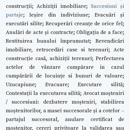
construcții; Achiziții imobiliare;
Succesiuni și
partaje
; Ieșire din indiviziune; Evacuări și
executări silite; Recuperări creanțe de orice fel;
Anulări de acte și contracte; Obligația de a face;
Restituirea bunului împrumutat; Revendicări
imobiliare, retrocedări case si terenuri; Acte
construcție casă, achiziții terenuri; Perfectarea
actelor de vânzare cumpărare in cazul
cumpărării de locuințe si bunuri de valoare;
Uzucapiune; Evacuare; Executare silită;
Contestații la executarea silită; Avocat moșteniri
/ succesiuni: dezbatere moșteniri, stabilirea
moștenitorilor, a masei succesorale și a cotelor –
partajul succesoral, anulare certificat de
moștenitor, cereri privitoare la validarea sau