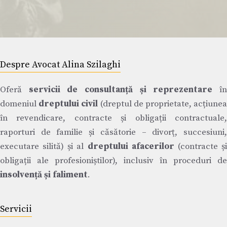
Despre Avocat Alina Szilaghi
Oferă
servicii de consultanță și reprezentare
î
domeniul
dreptului civil
(dreptul de proprietate, acțiune
în revendicare, contracte și obligații contractuale,
raporturi de familie și căsătorie – divorț, succesiuni,
executare silită) și al
dreptului afacerilor
(contracte ș
obligații ale profesioniștilor), inclusiv în proceduri de
insolvență și faliment
.
Servicii