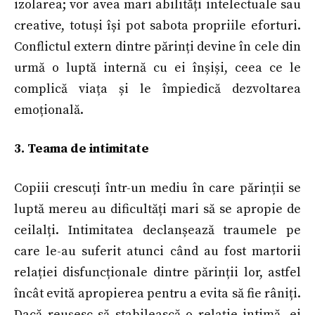
izolarea; vor avea mari abilități intelectuale sau
creative, totuși își pot sabota propriile eforturi.
Conflictul extern dintre părinți devine în cele din
urmă o luptă internă cu ei înșiși, ceea ce le
complică viața și le împiedică dezvoltarea
emoțională.
3. Teama de intimitate
Copiii crescuți într-un mediu în care părinții se
luptă mereu au dificultăți mari să se apropie de
ceilalți. Intimitatea declanșează traumele pe
care le-au suferit atunci când au fost martorii
relației disfuncționale dintre părinții lor, astfel
încât evită apropierea pentru a evita să fie râniți.
Dacă reușesc să stabilească o relație intimă, ei