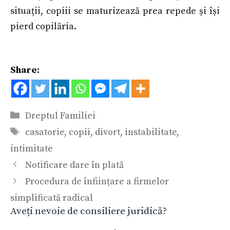
situații, copiii se maturizează prea repede și își
pierd copilăria.
Share:
Categorii
Dreptul Familiei
Etichete
casatorie
,
copii
,
divort
,
instabilitate
,
intimitate
Notificare dare în plată
Procedura de înființare a firmelor
simplificată radical
Aveți nevoie de consiliere juridică?