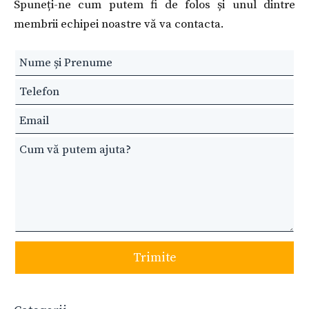
Spuneți-ne cum putem fi de folos și unul dintre
membrii echipei noastre vă va contacta.
Leave
this
field
blank
Trimite