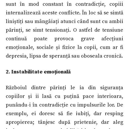
sunt în mod constant în contradicție, copiii
internalizează aceste conflicte. În loc să se simtă
liniștiți sau mângâiați atunci când sunt cu ambii
părinți, se simt tensionați. O astfel de tensiune
continuă poate provoca grave afecțiuni
emoționale, sociale și fizice la copii, cum ar fi
depresia, lipsa de speranță sau oboseala cronică.
2. Instabilitate emoțională
Războiul dintre părinți le ia din siguranța
copiilor și ii lasă cu puțină pace interioara,
punându-i în contradicție cu impulsurile lor. De
exemplu, ei doresc să fie iubiți, dar resping
apropierea; tânjesc după prietenie, dar aleg