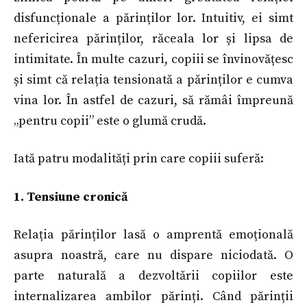
disfuncționale a părinților lor. Intuitiv, ei simt
nefericirea părinților, răceala lor și lipsa de
intimitate. În multe cazuri, copiii se învinovățesc
și simt că relația tensionată a părinților e cumva
vina lor. În astfel de cazuri, să rămâi împreună
„pentru copii” este o glumă crudă.
Iată patru modalități prin care copiii suferă:
1. Tensiune cronică
Relația părinților lasă o amprentă emoțională
asupra noastră, care nu dispare niciodată. O
parte naturală a dezvoltării copiilor este
internalizarea ambilor părinți. Când părinții