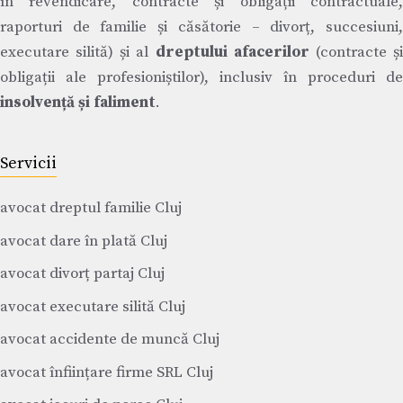
în revendicare, contracte și obligații contractuale,
raporturi de familie și căsătorie – divorț, succesiuni,
executare silită) și al
dreptului afacerilor
(contracte ș
obligații ale profesioniștilor), inclusiv în proceduri de
insolvență și faliment
.
Servicii
avocat dreptul familie Cluj
avocat dare în plată Cluj
avocat divorț partaj Cluj
avocat executare silită Cluj
avocat accidente de muncă Cluj
avocat înființare firme SRL Cluj