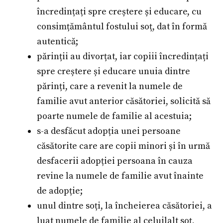
încredințați spre creștere și educare, cu
consimțământul fostului soț, dat în formă
autentică;
părinții au divorțat, iar copiii încredințați
spre creștere și educare unuia dintre
părinți, care a revenit la numele de
familie avut anterior căsătoriei, solicită să
poarte numele de familie al acestuia;
s-a desfăcut adopția unei persoane
căsătorite care are copii minori și în urmă
desfacerii adopției persoana în cauza
revine la numele de familie avut înainte
de adopție;
unul dintre soți, la încheierea căsătoriei, a
luat numele de familie al celuilalt soț,