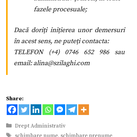
fazele procesuale;
Dacă doriți inițierea unor demersuri
în acest sens, ne puteți contacta:
TELEFON (+4) 0746 652 986 sau
email: alina@szilaghi.com
Share:
Categorii
Drept Administrativ
Etichete
schimbare nume
,
schimbare prenume